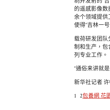
制并发射的“
的遥感影像数
余个领域提供
使得“吉林一号
载荷研发团队
制和生产，包
列专业工作。
“通俗来讲就
新华社记者 许
1 2
包養網 花