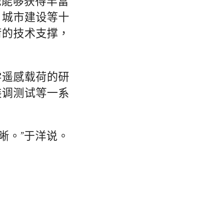
统能够获得丰富
、城市建设等十
荷的技术支撑，
学遥感载荷的研
装调测试等一系
晰。”于洋说。