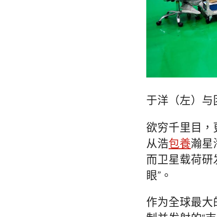
于洋（左）与
欲穷千里目，
从浩
包養
瀚星
而卫星载荷研
眼”。
作为全球最大