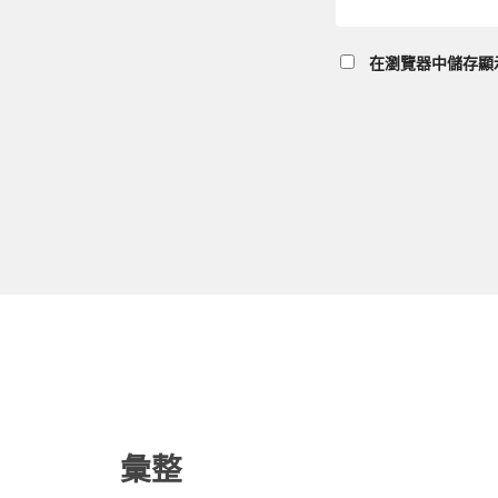
在
瀏覽器
中儲存顯
彙整