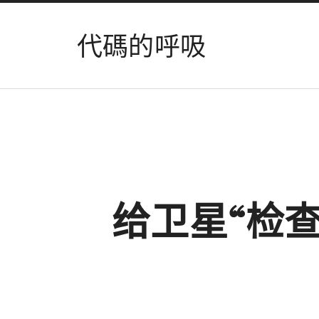
代碼的呼吸
给卫星“检