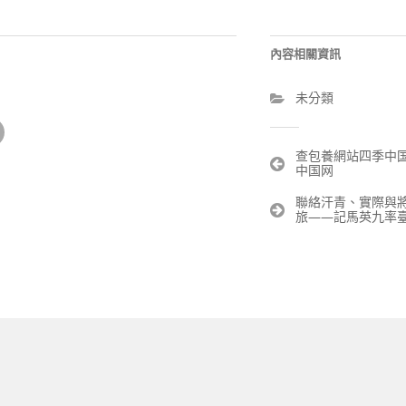
內容相關資訊
未分類
文
查包養網站四季中国
中国网
章
導
聯絡汗青、實際與
覽
旅——記馬英九率