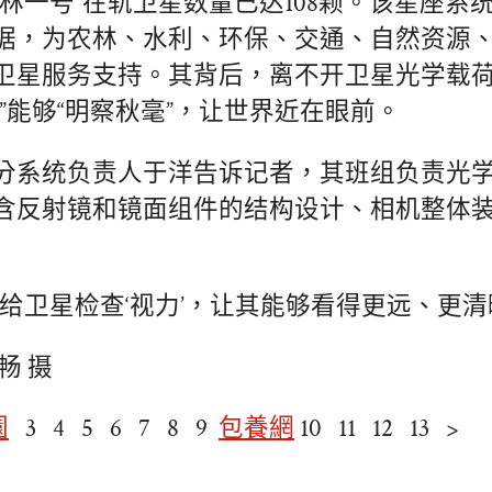
吉林一号”在轨卫星数量已达108颗。该星座系
据，为农林、水利、环保、交通、自然资源
卫星服务支持。其背后，离不开卫星光学载
”能够“明察秋毫”，让世界近在眼前。
分系统负责人于洋告诉记者，其班组负责光
含反射镜和镜面组件的结构设计、相机整体
是给卫星检查‘视力’，让其能够看得更远、更清
畅 摄
園
3 4 5 6 7 8 9
包養網
10 11 12 13 >