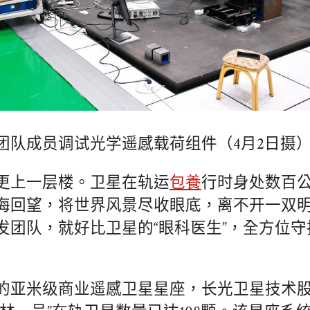
团队成员调试光学遥感载荷组件（4月2日摄
更上一层楼。卫星在轨运
包養
行时身处数百
海回望，将世界风景尽收眼底，离不开一双明
发团队，就好比卫星的“眼科医生”，全方位守
的亚米级商业遥感卫星星座，长光卫星技术