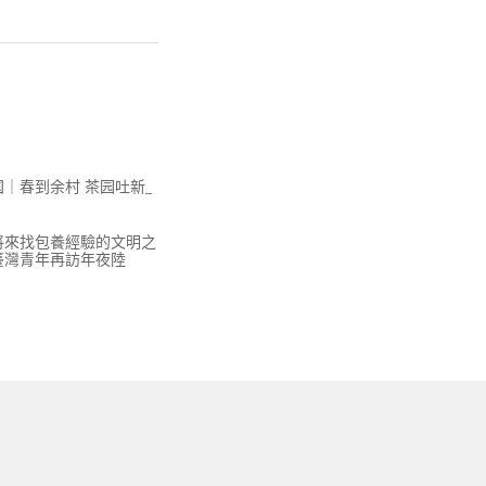
｜春到余村 茶园吐新_
將來找包養經驗的文明之
臺灣青年再訪年夜陸