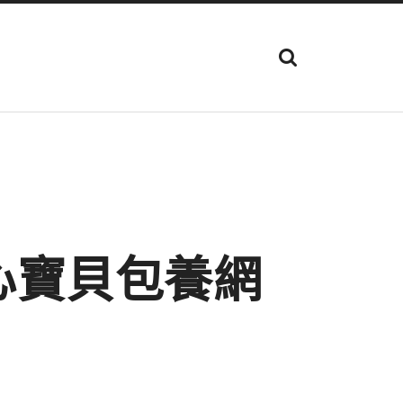
顯
示
搜
尋
欄
位
心寶貝包養網