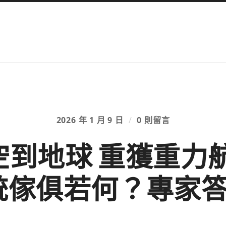
2026 年 1 月 9 日
/
0 則留言
太空到地球 重獲重
統傢俱若何？專家答