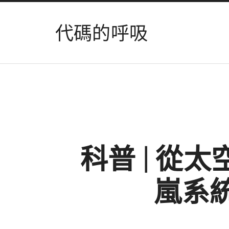
代碼的呼吸
科普 | 從
嵐系