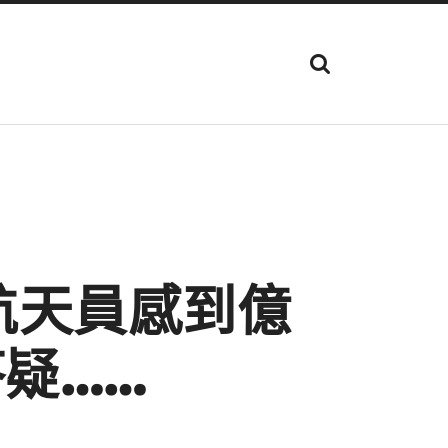
顯
示
搜
尋
欄
位
力航天員感到億
疑……