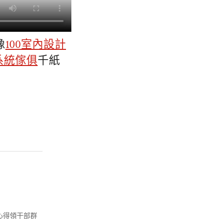
像
100室內設計
系統傢俱
千紙
心得領干部群