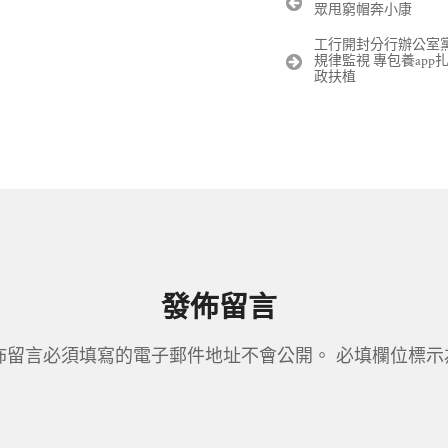
眾甩窮帽奔小康
章
導
工行開封分行辦公室
覽
規律監視 專包養ap
政扶植
發佈留言
佈留言必須填寫的電子郵件地址不會公開。
必填欄位標