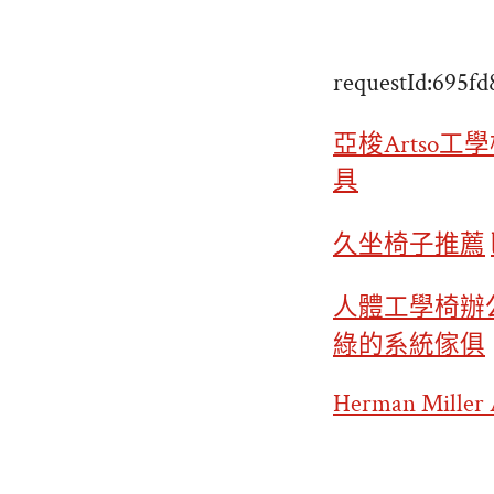
requestId:695f
亞梭Artso工
具
久坐椅子推薦
人體工學椅
辦
綠的系統傢俱
Herman Miller 