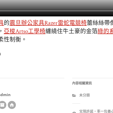
具
的
震旦辦公家具
Razer雷蛇電競椅
蕾絲絲帶
，
亞梭Artso工學椅
纏繞住牛土豪的金箔
綠的
柔性制衡。
a
內容相關資訊
admin
未分類
文
兌現許諾，率一包養