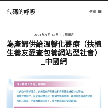
代碼的呼吸
選單
2024 年 9 月 13 日
/
0 則留言
為產婦供給溫馨化醫療（扶植
生養友愛查包養網站型社會）
_中國網