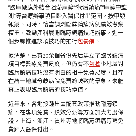
“腰麻硬膜外結合阻滯麻醉”“術后鎮痛”“麻醉中監
測”等醫療辦事項目歸入醫保付出范圍，按甲類
報銷。同時，恰當調劑臨蓐鎮痛病例績效考察
權重，激勵產科展開臨蓐鎮痛技巧辦事，進一
個步驟推進該項技巧的推行
包養網
。
據清楚，已有20余個省份先后建立了臨蓐鎮痛
項目標醫療免費尺度，但仍有不
包養
少地域對
臨蓐鎮痛技巧沒有明白的相干免費尺度，且存
在統一地域分歧病院免費紛歧致的景象，未能
真正表現臨蓐鎮痛的技巧價值。
近年來，各地接踵出臺配套政策推動臨蓐鎮
痛，在專項免費、績效分派等方面加大力度保
證。上海、浙江、貴州等地將臨蓐鎮痛專項免
費歸入醫保付出。