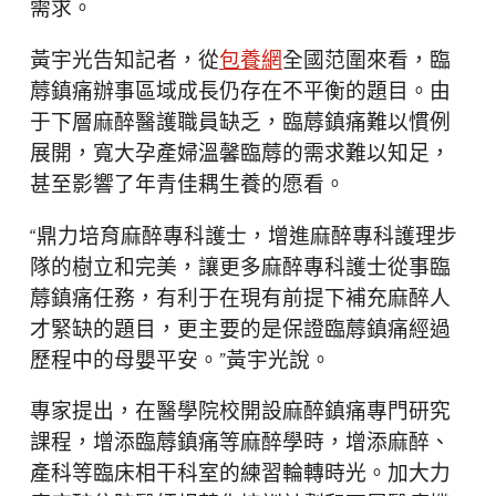
需求。
黃宇光告知記者，從
包養網
全國范圍來看，臨
蓐鎮痛辦事區域成長仍存在不平衡的題目。由
于下層麻醉醫護職員缺乏，臨蓐鎮痛難以慣例
展開，寬大孕產婦溫馨臨蓐的需求難以知足，
甚至影響了年青佳耦生養的愿看。
“鼎力培育麻醉專科護士，增進麻醉專科護理步
隊的樹立和完美，讓更多麻醉專科護士從事臨
蓐鎮痛任務，有利于在現有前提下補充麻醉人
才緊缺的題目，更主要的是保證臨蓐鎮痛經過
歷程中的母嬰平安。”黃宇光說。
專家提出，在醫學院校開設麻醉鎮痛專門研究
課程，增添臨蓐鎮痛等麻醉學時，增添麻醉、
產科等臨床相干科室的練習輪轉時光。加大力