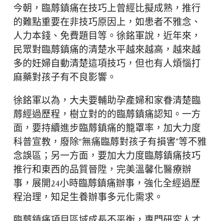
今朝，臨蓐鎮痛在技巧上曾經比擬成熟，推行
的難點重要在非技巧原因上，如患者不雅念、
人力本錢、免費題目等。徐銘軍說，近年來，
民眾對臨蓐鎮痛的清楚水平越來越高，越來越
多的妊婦自動清楚這項技巧，但也有人煩惱打
麻藥對孩子有不良影響。
徐銘軍以為，大夫要輔助孕產婦和家眷清楚臨
蓐經過歷程，樹立對的的臨蓐鎮痛認知。一方
面，要持續進步臨蓐鎮痛的籠罩率，加大力度
科普宣教，廢除“無痛臨蓐對孩子有損害”等不雅
念誤區；另一方面，要加大力度臨蓐鎮痛技巧
推行和東西的品質晉陞，完美溫馨化醫療辦
事，展開24小時臨蓐鎮痛辦事，強化全經過歷
程治理，知足生養辦事多元化需求。
臨蓐鎮痛項目區域成長不平衡，專門研究人才