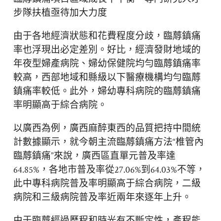
步隊扶植亟待加大力度
由于各地經濟狀態和花費程度分歧，臨蓐鎮痛
率也浮現出必定差別。好比，經濟發財地域的
年夜型婦產病院、婦幼保健院均勻臨蓐鎮痛率
較高，西部地域和縣級以下醫療機構均勻臨蓐
鎮痛率較低。此外，婦幼專科病院的臨蓐鎮痛
率明顯高于綜合病院。
以廣西為例，廣西麻醉東西的品質把持中間統
計數據顯示，就今朝主流臨蓐鎮痛方法“椎管內
臨蓐鎮痛”來說，廣西區直單元普及率達
64.85%，各地市普及率從27.06%到64.03%不等，
此中專科病院普及率明顯高于綜合病院，二級
病院和三級病院普及率近兩年來逐年上升。
由于臨蓐經過歷程和時光有不斷定性，產程能