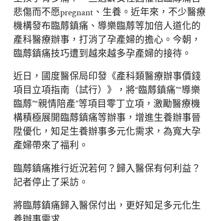
悲傷而不愿pregnant、生養。近年來，不少醫療
機構發布臨蓐鎮痛、導樂臨蓐等加倍人道化的
產科醫療辦事，打消了孕產婦的擔心。今朝，
臨蓐鎮痛技巧遭到越來越多孕產婦的接待。
近日，國度醫保局印發《產科類醫療辦事價錢
項目立項指南（試行）》，將“臨蓐鎮痛”“導樂
臨蓐”“親情陪產”等項目零丁立項，激勵醫療機
構積極展開臨蓐鎮痛等辦事，增進生養辦事晉
陞優化，知足生養辦事多元化需求，為寬大孕
產婦帶來了福利。
臨蓐鎮痛推行近況若何？歸入醫保有何利益？
記者停止了采訪。
將臨蓐鎮痛歸入醫保付出，更好知足多元化生
養辦事需求