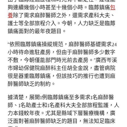
夠連續幾個小時甚至十幾個小時。臨蓐鎮痛
包
養
除了需求麻醉醫師之外，還需求產科大夫、
護士等全部旅程介入。今朝，人力缺乏是臨蓐
鎮痛面對的最年夜題目。
“依照臨蓐鎮痛操縱規范，麻醉醫師基礎需求24
小時待命進駐產房，但由于麻醉醫師多少數字
不敷，今朝僅能部門時光前去產房。”廣西岑溪
市婦幼保健院麻醉科主任胡全金說，盡管病院
很是器重臨蓐鎮痛，但該技巧的推行也遭到麻
醉醫師缺乏的制約。
據清楚，展開1例臨蓐鎮痛至多需求1名麻醉醫
師、1名助產士和1名產科大夫全部旅程監護，人
力本錢較年夜。尤其是縣域下層醫療機構，廣
泛面對著麻醉醫師缺乏的題目，無法知足臨床