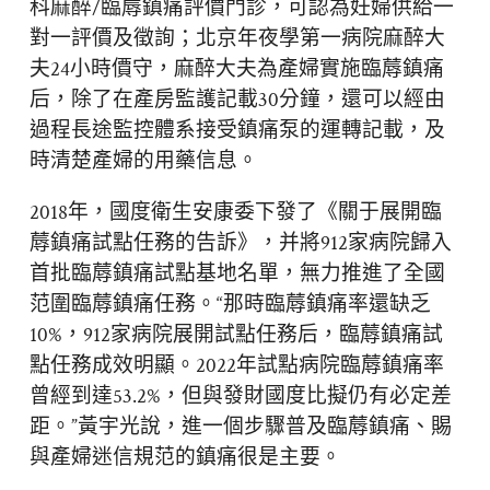
科麻醉/臨蓐鎮痛評價門診，可認為妊婦供給一
對一評價及徵詢；北京年夜學第一病院麻醉大
夫24小時價守，麻醉大夫為產婦實施臨蓐鎮痛
后，除了在產房監護記載30分鐘，還可以經由
過程長途監控體系接受鎮痛泵的運轉記載，及
時清楚產婦的用藥信息。
2018年，國度衛生安康委下發了《關于展開臨
蓐鎮痛試點任務的告訴》，并將912家病院歸入
首批臨蓐鎮痛試點基地名單，無力推進了全國
范圍臨蓐鎮痛任務。“那時臨蓐鎮痛率還缺乏
10%，912家病院展開試點任務后，臨蓐鎮痛試
點任務成效明顯。2022年試點病院臨蓐鎮痛率
曾經到達53.2%，但與發財國度比擬仍有必定差
距。”黃宇光說，進一個步驟普及臨蓐鎮痛、賜
與產婦迷信規范的鎮痛很是主要。