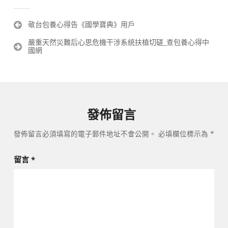
文
敬台包養心得告《國學寶典》用戶
章
嚴重天然災難后心思危機干涉系統扶植切磋_查包養心得中
導
國網
覽
發佈留言
發佈留言必須填寫的電子郵件地址不會公開。
必填欄位標示為
*
留言
*