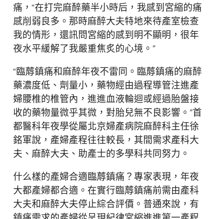
痛，“在打完麻醉藥半小時后，我感到宮縮的痛
感削弱良多。那時麻醉大夫特地來待產室檢查
我的情形，還訊問宮縮的感到明不顯明，很年
夜水平緩解了我嚴重焦炙的心境。”
“臨蓐鎮痛和麻醉年夜不雷同。臨蓐鎮痛的麻醉
藥濃度低、劑量小，藥物經由過程導管注進產
婦腰椎的椎管內，進進血液輪迴或經過胎盤接
收的藥物量微乎其微，對胎兒無不良影響。”首
都醫科年夜學從屬北京婦產病院麻醉科主任徐
銘軍說，產婦產程往往較長，其間需求產科大
夫、麻醉大夫、助產士的多學科共同努力。
什么樣的產婦合適臨蓐鎮痛？專家表現，年夜
大都產婦都合適。在實行臨蓐鎮痛前需由產科
大夫和麻醉大夫停止綜合評價。普通來說，有
鎮痛需求的產婦從呈現紀律宮縮進進第一產程