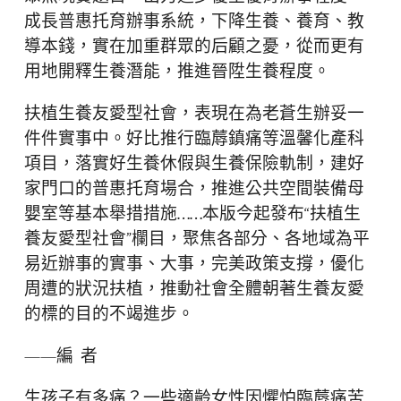
成長普惠托育辦事系統，下降生養、養育、教
導本錢，實在加重群眾的后顧之憂，從而更有
用地開釋生養潛能，推進晉陞生養程度。
扶植生養友愛型社會，表現在為老蒼生辦妥一
件件實事中。好比推行臨蓐鎮痛等溫馨化產科
項目，落實好生養休假與生養保險軌制，建好
家門口的普惠托育場合，推進公共空間裝備母
嬰室等基本舉措措施……本版今起發布“扶植生
養友愛型社會”欄目，聚焦各部分、各地域為平
易近辦事的實事、大事，完美政策支撐，優化
周遭的狀況扶植，推動社會全體朝著生養友愛
的標的目的不竭進步。
——編 者
生孩子有多痛？一些適齡女性因懼怕臨蓐痛苦