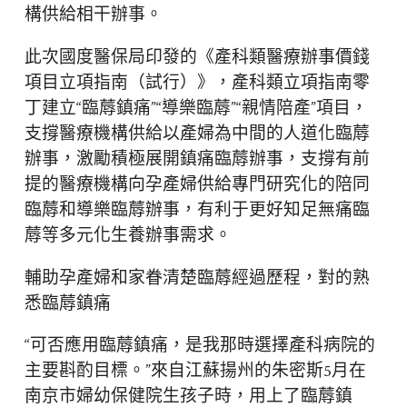
構供給相干辦事。
此次國度醫保局印發的《產科類醫療辦事價錢
項目立項指南（試行）》，產科類立項指南零
丁建立“臨蓐鎮痛”“導樂臨蓐”“親情陪產”項目，
支撐醫療機構供給以產婦為中間的人道化臨蓐
辦事，激勵積極展開鎮痛臨蓐辦事，支撐有前
提的醫療機構向孕產婦供給專門研究化的陪同
臨蓐和導樂臨蓐辦事，有利于更好知足無痛臨
蓐等多元化生養辦事需求。
輔助孕產婦和家眷清楚臨蓐經過歷程，對的熟
悉臨蓐鎮痛
“可否應用臨蓐鎮痛，是我那時選擇產科病院的
主要斟酌目標。”來自江蘇揚州的朱密斯5月在
南京市婦幼保健院生孩子時，用上了臨蓐鎮