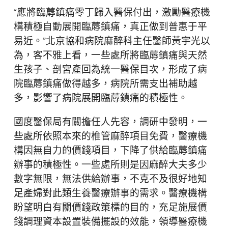
“應將臨蓐鎮痛零丁歸入醫保付出，激勵醫療機
構積極自動展開臨蓐鎮痛，真正做到普惠于平
易近。”北京協和病院麻醉科主任醫師黃宇光以
為，客不雅上看，一些處所將臨蓐鎮痛與天然
生孩子、剖宮產回為統一醫保目次，形成了病
院臨蓐鎮痛做得越多，病院所需支出補助越
多，影響了病院展開臨蓐鎮痛的積極性。
國度醫保局有關擔任人先容，調研中發明，一
些處所依照本來的椎管麻醉項目免費，醫療機
構因無自力的價錢項目，下降了供給臨蓐鎮痛
辦事的積極性。一些處所則是因麻醉大夫多少
數字無限，無法供給辦事，不克不及很好地知
足產婦對此類生養醫療辦事的需求。醫療機構
盼望明白有關價錢政策標的目的，充足施展價
錢調理資本設置裝備擺設的效能，領導醫療機