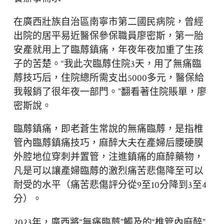
在廣西壯族自治區南寧市第二國民病院，曾經
出院的居平易近醫保參保職員廖密斯，第一胎
安產就用上了臨蓐鎮痛，年夜年夜加重了生孩
子的苦楚。“我此次臨蓐住院3天，用了無痛臨
蓐技巧后，住院總所需支出5000多元，醫保給
我報銷了很年夜一部門。”翻看著住院賬單，廖
密斯說。
臨蓐鎮痛，即老蒼生常說的無痛臨蓐，是指椎
管內臨蓐鎮痛技巧，麻醉大夫在產婦后腰硬膜
外腔地位穿刺并置管，注進鎮痛的麻醉藥物，
凡是可以讓產婦臨蓐的激烈痛苦悲傷降至可以
耐受的水平（痛苦悲傷評分從9至10分降到3至4
分）。
2023年，廣西將“無痛臨蓐”觸及的“椎管內麻醉”