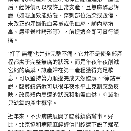
后，經評價可以或許正常安產，且無麻醉忌諱
證（如凝血效能妨礙、穿刺部位沾染或毀傷、
未改正的產婦低血容量或低血壓、顱內壓增
高、嚴重脊柱畸形等），前提適合即可實行鎮
痛。
“打了‘無痛’也并非完整不痛，它并不是使全部產
程都處于完整無痛的狀況，而是年夜年夜削減
宮縮的痛感，讓產婦在第一產程獲得充足歇
息，可以堅持膂力順遂完成天然臨蓐。”徐銘軍
說，臨蓐鎮痛還可以很年夜水平上克制應激反
映，改良體內周遭的狀況和胎盤血供，削減胎
兒缺氧的產生概率。
近年來，不少病院展開了臨蓐鎮痛辦事。好
比，北京協和病院麻醉評價門診還下設了婦產