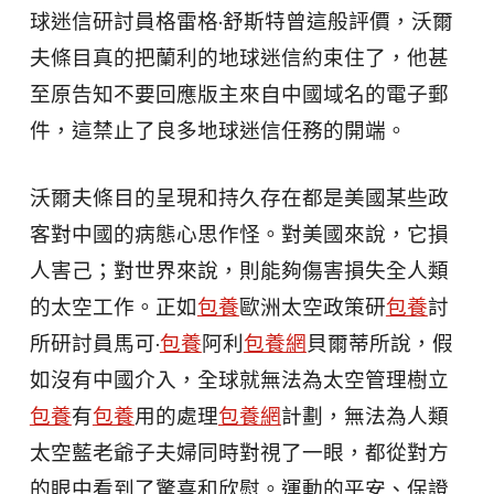
球迷信研討員格雷格·舒斯特曾這般評價，沃爾
夫條目真的把蘭利的地球迷信約束住了，他甚
至原告知不要回應版主來自中國域名的電子郵
件，這禁止了良多地球迷信任務的開端。
沃爾夫條目的呈現和持久存在都是美國某些政
客對中國的病態心思作怪。對美國來說，它損
人害己；對世界來說，則能夠傷害損失全人類
的太空工作。正如
包養
歐洲太空政策研
包養
討
所研討員馬可·
包養
阿利
包養網
貝爾蒂所說，假
如沒有中國介入，全球就無法為太空管理樹立
包養
有
包養
用的處理
包養網
計劃，無法為人類
太空藍老爺子夫婦同時對視了一眼，都從對方
的眼中看到了驚喜和欣慰。運動的平安、保證