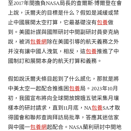
至2017年間擔負NASA局長的查爾斯·博爾登在會
上說，沃爾夫的目標是什么？假如是減緩或禁
止中國展開太空打算，它最基礎沒有
包養
做
到。美國計謀與國際研討中間副研討員麥克納
說，被消
包養網
除在美國引導的航天義務之外
并沒有讓中國人洩氣，相反，這
包養
推進了中
國制訂和展開本身的航天打算和義務。
假如說沃爾夫條目起到了什么感化，那就是將
中美太空一起配合推進困
包養
局。2023年10月
初，我國宣布將向全球開放嫦娥五號采集月壤
樣本的研討請求，直到11月底，NA
包養
SA才取
得國會和聯邦查詢拜訪局批準，答應其迷信家
與中國一
包養網
起配合。NASA蘭利研討中間地