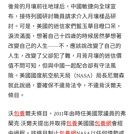
後背的月壤前往地球后，中國敏捷向全球宣
布，接待列國研討職員請求介入月壤樣品研
討。可是，美國的迷信家們藍玉華目瞪口呆，
淚流滿面，想著自己十四歲的時候居然夢想著
改變自己的人生——不，應該說改變了自己的
人生，改變了父卻犯了難，月背月壤的迷信價
值不問可知，但與中國一起配合卻有守法風
險。美國國度航空航天局（NASA）局長尼爾森
就此說過，要確保不違背法令，不違背沃爾夫
條目。
沃
包養
爾夫條目，2011年由時任美國眾議員的弗
蘭克·沃爾夫提出并取得
包養
美國國
包養網
會經
由過程。該條目制止
包養網
NASA以任何情勢或