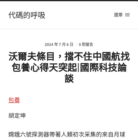
代碼的呼吸
選單
2024 年 7 月 6 日
/
0 則留言
沃爾夫條目，擋不住中國航找
包養心得天突起|國際科技論
談
包養
胡定坤
嫦娥六號探測器帶著人類初次采集的來自月球