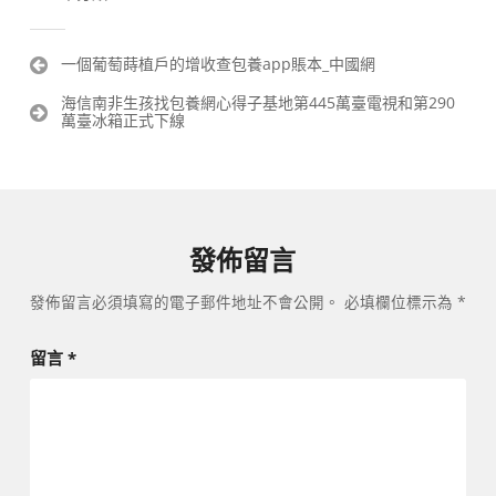
文
一個葡萄蒔植戶的增收查包養app賬本_中國網
章
海信南非生孩找包養網心得子基地第445萬臺電視和第290
導
萬臺冰箱正式下線
覽
發佈留言
發佈留言必須填寫的電子郵件地址不會公開。
必填欄位標示為
*
留言
*