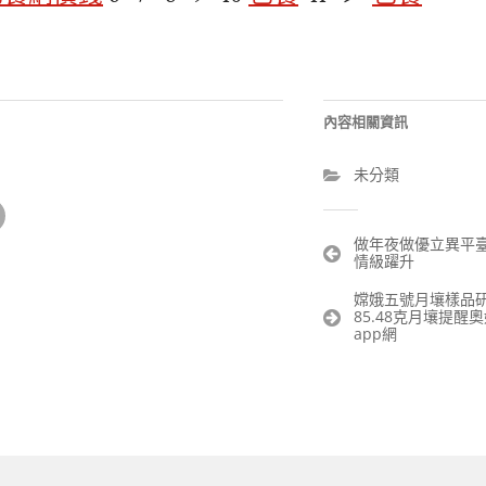
內容相關資訊
未分類
文
做年夜做優立異平臺
情級躍升
章
導
嫦娥五號月壤樣品研
覽
85.48克月壤提醒
app網