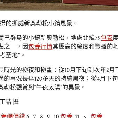
日拍攝的挪威新奧勒松小鎮風景。
爾巴群島的小鎮新奧勒松，地處北緯79
包養
點之一，因
包養行情
其極高的緯度和豐盛的
考圣地”。
長時光的極夜和極晝：從10月下旬到次年2月
過的事況長達120多天的持續黑夜；從4月下旬
奧勒松觀賞到“午夜太陽”的異景。
丁喆 攝
包養網價錢
6 7 8 9 10
包養
11 >
包養