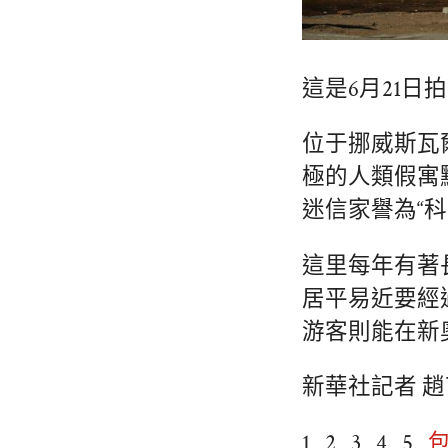
這是6月21
位于挪威斯瓦
極的人類假寓
迷信家譽為“科
這里每年有著
居平易近要經
游客則能在新
新華社記者 趙
1 2 3 4 5