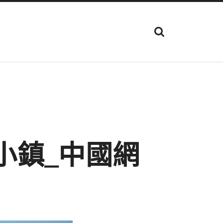
顯
示
搜
尋
欄
位
小鎮_中國網