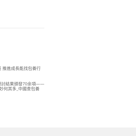
 推進成長能找包養行
討結果頒發70余項——
奧妙何其多_中國查包養