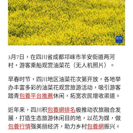
3月7日，在四川省成都邛崃市羊安街道两河
村，游客乘船观赏油菜花（无人机照片）。
早春时节，四川地区油菜花次第开放，各地举
办丰富多彩的油菜花观赏旅游活动，吸引游客
踏青
包養平台推薦
休闲，拓宽农民增收渠道。
近年来，四川积
包養網排名
极推动农旅融合发
展，打造生态旅游休闲目的地，以花为媒，做
包養行情
强美丽经济，助力乡村
包養網
振兴。