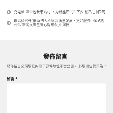
文
充电桩“进查包養網站村”，为新能源汽车下乡“铺路”_中国网
章
最高检召开“推动‘四大检察’高质量发展，更好服务中国式现
導
代化”新闻发查包養心得布会_中国网
覽
發佈留言
發佈留言必須填寫的電子郵件地址不會公開。
必填欄位標示為
*
留言
*