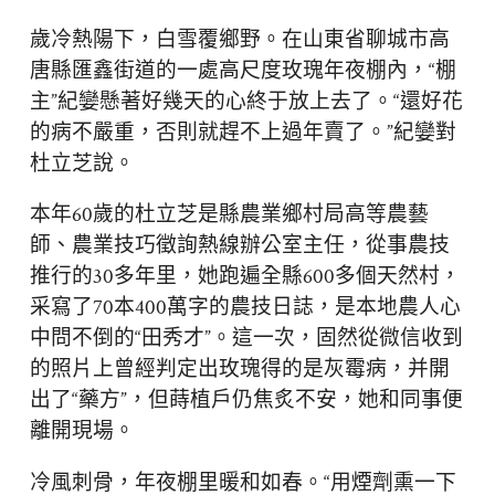
歲冷熱陽下，白雪覆鄉野。在山東省聊城市高
唐縣匯鑫街道的一處高尺度玫瑰年夜棚內，“棚
主”紀孌懸著好幾天的心終于放上去了。“還好花
的病不嚴重，否則就趕不上過年賣了。”紀孌對
杜立芝說。
本年60歲的杜立芝是縣農業鄉村局高等農藝
師、農業技巧徵詢熱線辦公室主任，從事農技
推行的30多年里，她跑遍全縣600多個天然村，
采寫了70本400萬字的農技日誌，是本地農人心
中問不倒的“田秀才”。這一次，固然從微信收到
的照片上曾經判定出玫瑰得的是灰霉病，并開
出了“藥方”，但蒔植戶仍焦炙不安，她和同事便
離開現場。
冷風刺骨，年夜棚里暖和如春。“用煙劑熏一下