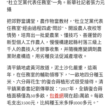
“杜立芝黨代表任務室”一角。新華社記者張力元
攝
把郊野當講堂，農作物當教材，“杜立芝黨代表
任務室”經由過程四處“問診”、開設農人夜校等
情勢，培育出一批愛農業、懂技巧、善運營的
新型個人工作農人，慢慢構建起縣村落三級上
千人的農技人才辦事收集，并隨機應變調劑農
業財產構造，用劣種良法促減產增收。
清平鎮地處黃河故道，泥土沙化嚴重，這兩
年，在任務室的輔助領導下，“一畝地四分種玉
米、六分蒔花生”的復合蒔植形式很受接待。清
平鎮黨委書記劉傳華說：“2017年，全鎮復合蒔
植面積僅為30多畝，
包養網
現在超1萬畝。每畝
毛支出3500元，比純種玉米多掙1000多元。”