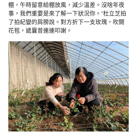
棚，午時留意給棚放風，減少溫差。沒啥年夜
事，我們重要是來了解一下狀況你。”杜立芝拍
了拍紀孌的肩膀說。對方折下一支玫瑰，吹開
花苞，遞曩昔連連叩謝。