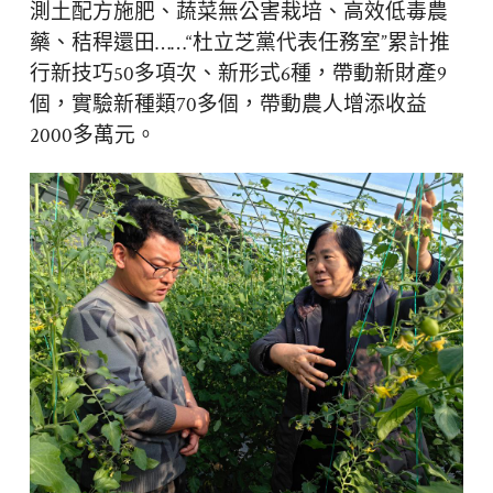
測土配方施肥、蔬菜無公害栽培、高效低毒農
藥、秸稈還田……“杜立芝黨代表任務室”累計推
行新技巧50多項次、新形式6種，帶動新財產9
個，實驗新種類70多個，帶動農人增添收益
2000多萬元。