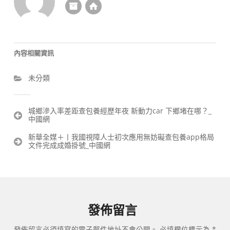
內容相關資訊
未分類
文
城鄉滲入率差距查包養經歷年夜 新動力car 下鄉堵在哪？_
中國網
章
導
新華全媒＋丨我國視障人士初次應用無妨礙查包養app格局
覽
文件完成成婚掛號_中國網
發佈留言
發佈留言必須填寫的電子郵件地址不會公開。
必填欄位標示為
*