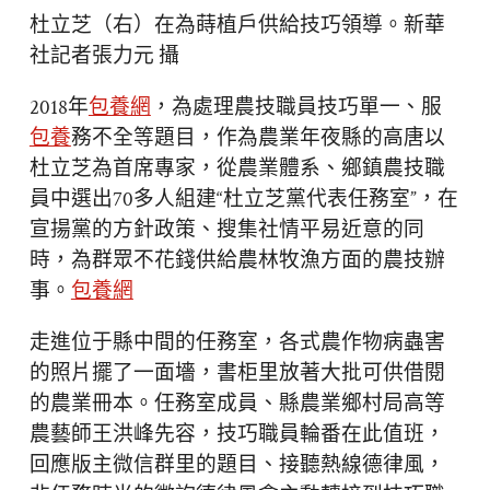
杜立芝（右）在為蒔植戶供給技巧領導。新華
社記者張力元 攝
2018年
包養網
，為處理農技職員技巧單一、服
包養
務不全等題目，作為農業年夜縣的高唐以
杜立芝為首席專家，從農業體系、鄉鎮農技職
員中選出70多人組建“杜立芝黨代表任務室”，在
宣揚黨的方針政策、搜集社情平易近意的同
時，為群眾不花錢供給農林牧漁方面的農技辦
事。
包養網
走進位于縣中間的任務室，各式農作物病蟲害
的照片擺了一面墻，書柜里放著大批可供借閱
的農業冊本。任務室成員、縣農業鄉村局高等
農藝師王洪峰先容，技巧職員輪番在此值班，
回應版主微信群里的題目、接聽熱線德律風，