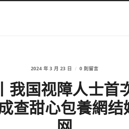
2024 年 3 月 23 日
/
0 則留言
丨我国视障人士首
成查甜心包養網结
网