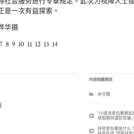
碍社会服务进行专章规定。此次为视障人士
正是一次有益探索。
晔华摄
7 8 9 10 11 12 13 14
內容相關資訊
未分類
文
“小道消查包養網站
录取期间谨防受骗_
章
導
扶贫查包養是什么
覽
扶贫在线_国家扶贫