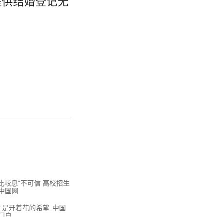
提供结婚登记无
比較息”不可信 高校招生
中国网
？是开着花的希望_中国
门户