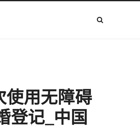
顯
示
搜
尋
欄
位
次使用无障碍
婚登记_中国