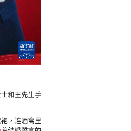
女士和王先生手
。
旗袍，连酒窝里
養
着结婚誓言的