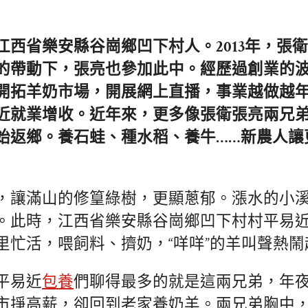
江西省樂安縣谷崗鄉凹下村人。2013年，張
的帶動下，張亮也參加此中。經歷過創業的
開拓羊奶市場，開展網上直播，事業越做越
近就業增收。近年來，更多像張衛張亮兩兄
始返鄉。養石蛙、種水稻、養牛……新農人讓
，讓滿山的修篁綠樹，更顯蔥郁。漲水的小
。此時，江西省樂安縣谷崗鄉凹下村村平易
里忙活，喂飼料、擠奶，“咩咩”的羊叫聲熱鬧
平易近
包養
們聊得最多的就是這兩兄弟，年
市掙高薪，卻回到老家養奶羊。兩兄弟胸中