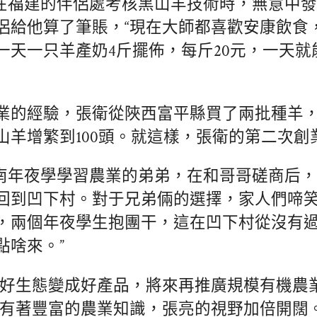
張衛在福建的伴侶處考核黑山羊技術時，無意中
侶給他算了筆賬，“現在大師都喜歡安康飲食
一天一只羊產奶4斤擺佈，每斤20元，一天就能
業的經驗，張衛從陜西富平縣買了兩批種羊
山羊增繁到100頭。就這樣，張衛的第二次創
在海南年夜學學習農業的弟弟，在和哥哥磋商后
回到凹下村。對于兄弟倆的選擇，家人們啼
，兩個年夜學生抱團干，這在凹下村從沒有過
點啥來。”
的好生態變成好產品，將來再推廣規模有機農
”有著豐富的農業知識，張亮的視野加倍開闊