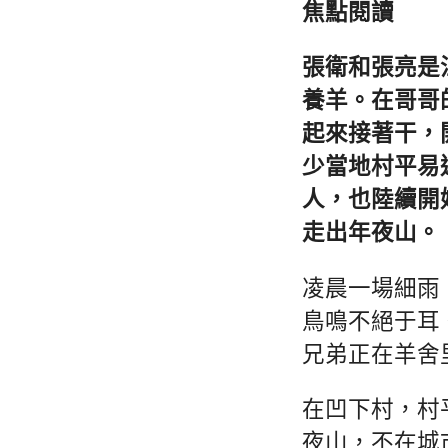
焦點閱讀
張衛和張亮是
養羊。在哥哥
起來接著干，
少當地村平易
人，也陸續開
走出年夜山。
凌晨一場細雨
鳥鳴不絕于耳
兄弟正在羊舍
在凹下村，村
夜山，不在城