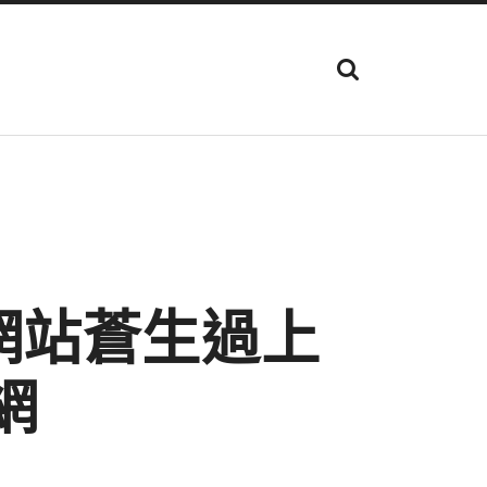
顯
示
搜
尋
欄
位
網站蒼生過上
網