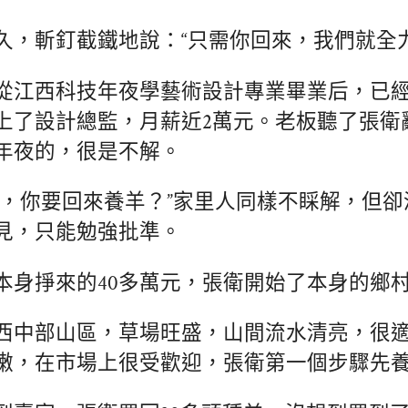
久，斬釘截鐵地說：“只需你回來，我們就全力
從江西科技年夜學藝術設計專業畢業后，已
上了設計總監，月薪近2萬元。老板聽了張衛
年夜的，很是不解。
書，你要回來養羊？”家里人同樣不睬解，但
見，只能勉強批準。
本身掙來的40多萬元，張衛開始了本身的鄉
西中部山區，草場旺盛，山間流水清亮，很
嫩，在市場上很受歡迎，張衛第一個步驟先