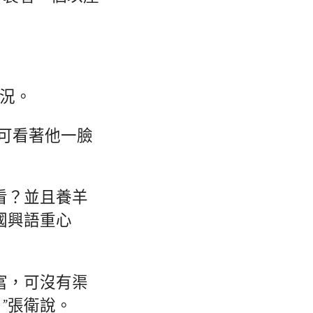
情況。
，可看著他一臉
看？並且養羊
國興語重心
富，可沒有渠
”張衛說。