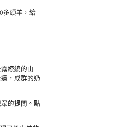
00多頭羊，給
云霧繚繞的山
無遺，成群的奶
觀眾的提問。點