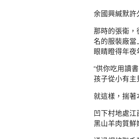
余國興緘默許
那時的張衛，
名的服裝廠當
眼睛瞪得年夜
“供你吃用讀
孩子從小有主
就這樣，揣著
凹下村地處江
黑山羊肉質鮮