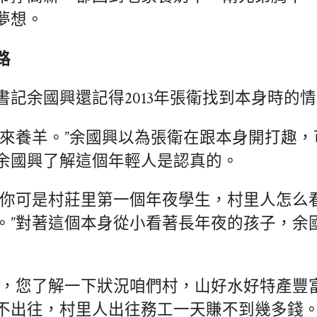
夢想。
路
書記余國興還記得2013年張衛找到本身時的
家來養羊。”余國興以為張衛在跟本身開打趣
余國興了解這個年輕人是認真的。
，你可是村莊里第一個年夜學生，村里人怎么
。”對著這個本身從小看著長年夜的孩子，余
學，您了解一下狀況咱們村，山好水好特產豐
不出往，村里人出往務工一天賺不到幾多錢。