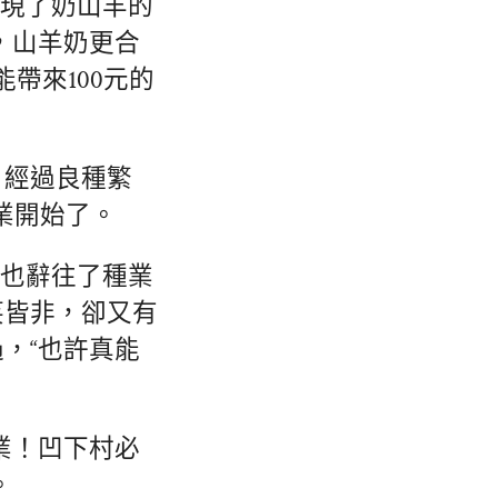
發現了奶山羊的
，山羊奶更合
帶來100元的
，經過良種繁
業開始了。
，也辭往了種業
笑皆非，卻又有
，“也許真能
業！凹下村必
。