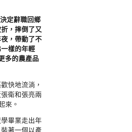
衛決定辭職回鄉
波折，摔倒了又
年夜，帶動了不
弟一樣的年輕
更多的農產品
溪歡快地流淌，
近張衛和張亮兩
起來。
夜學畢業走出年
，裝著一個以產