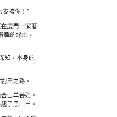
支撐你！”
經在廈門一家著
辭職的緣由，
卻深知，本身的
村創業之路。
適合山羊養殖。
養起了黑山羊。