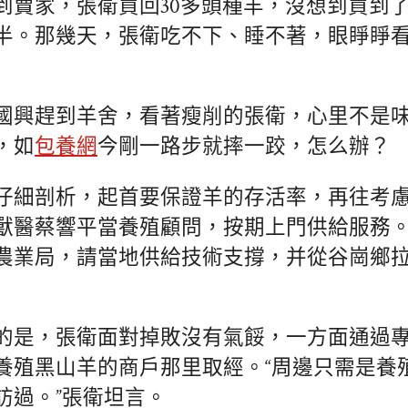
到賣家，張衛買回30多頭種羊，沒想到買到
半。那幾天，張衛吃不下、睡不著，眼睜睜
國興趕到羊舍，看著瘦削的張衛，心里不是
，如
包養網
今剛一路步就摔一跤，怎么辦？
仔細剖析，起首要保證羊的存活率，再往考
獸醫蔡響平當養殖顧問，按期上門供給服務
農業局，請當地供給技術支撐，并從谷崗鄉拉
的是，張衛面對掉敗沒有氣餒，一方面通過
養殖黑山羊的商戶那里取經。“周邊只需是養
訪過。”張衛坦言。