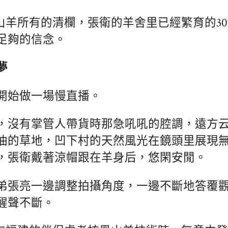
黑山羊所有的清欄，張衛的羊舍里已經繁育的3
足夠的信念。
夢
開始做一場慢直播。
，沒有掌管人帶貨時那急吼吼的腔調，遠方
油的草地，凹下村的天然風光在鏡頭里展現
，張衛戴著涼帽跟在羊身后，悠閑安閒。
弟張亮一邊調整拍攝角度，一邊不斷地答覆
醒聲不斷。