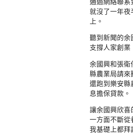
通過網絡聯系
就沒了一年夜
上。
聽到新聞的余
支撐人家創業
余國興和張衛
縣農業局請來
還跑到樂安縣
息擔保貸款。
讓余國興欣喜
一方面不斷從
我基礎上都拜