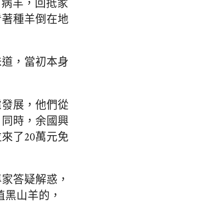
了病羊，回抵家
看著種羊倒在地
味道，當初本身
慮發展，他們從
。同時，余國興
來了20萬元免
專家答疑解惑，
殖黑山羊的，