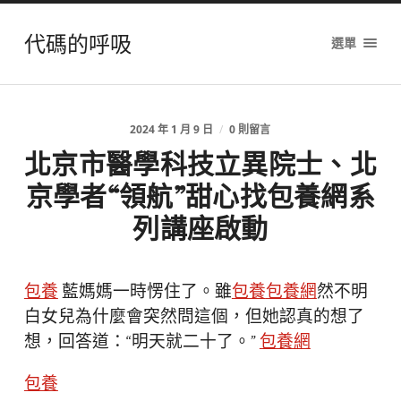
代碼的呼吸
選單
2024 年 1 月 9 日
/
0 則留言
北京市醫學科技立異院士、北
京學者“領航”甜心找包養網系
列講座啟動
包養
藍媽媽一時愣住了。雖
包養
包養網
然不明
白女兒為什麼會突然問這個，但她認真的想了
想，回答道：“明天就二十了。”
包養網
包養