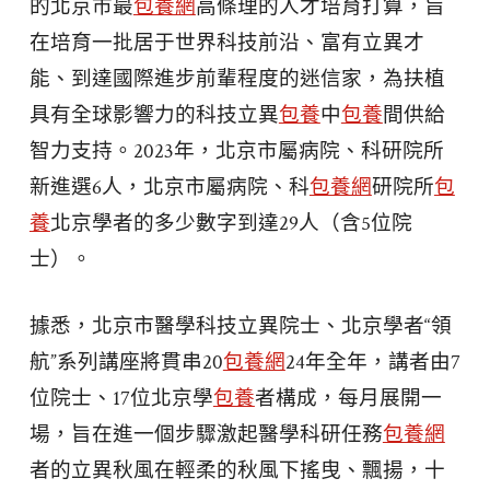
的北京市最
包養網
高條理的人才培育打算，旨
在培育一批居于世界科技前沿、富有立異才
能、到達國際進步前輩程度的迷信家，為扶植
具有全球影響力的科技立異
包養
中
包養
間供給
智力支持。2023年，北京市屬病院、科研院所
新進選6人，北京市屬病院、科
包養網
研院所
包
養
北京學者的多少數字到達29人（含5位院
士）。
據悉，北京市醫學科技立異院士、北京學者“領
航”系列講座將貫串20
包養網
24年全年，講者由7
位院士、17位北京學
包養
者構成，每月展開一
場，旨在進一個步驟激起醫學科研任務
包養網
者的立異秋風在輕柔的秋風下搖曳、飄揚，十