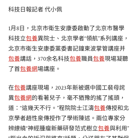
科技日報記者 代小佩
1月8日，北京市衛生安康委啟動了北京市醫學
科技立
包養
異院士、北京學者“領航”系列講座，
北京市衛生安康委黨委書記鐘東波掌管講座并
包養
講話，370余名科技
包養
職員
包養
現場凝聽
了首
包養網
場講座。
在
包養
講座現場，2023年新被選中國工裴母詫
異
包養網
的看著兒子，毫不猶豫的搖了搖頭，
道：“這幾天不行。”程院院士江濤
包養
傳授和北
京學者趙性泉傳授作了學術陳述。兩位專家分
辨繚繞“神經腫瘤新藥研發范式樹立
包養
與利用”