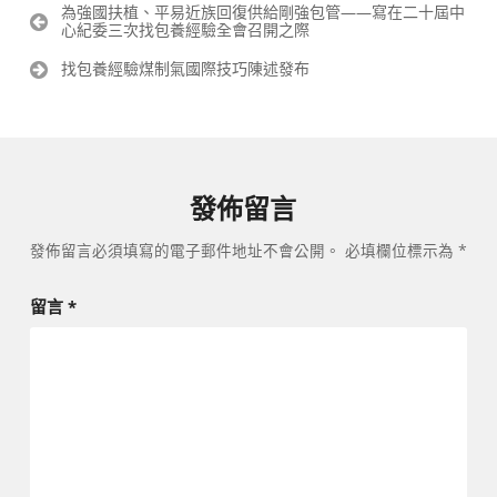
文
為強國扶植、平易近族回復供給剛強包管——寫在二十屆中
心紀委三次找包養經驗全會召開之際
章
導
找包養經驗煤制氣國際技巧陳述發布
覽
發佈留言
發佈留言必須填寫的電子郵件地址不會公開。
必填欄位標示為
*
留言
*