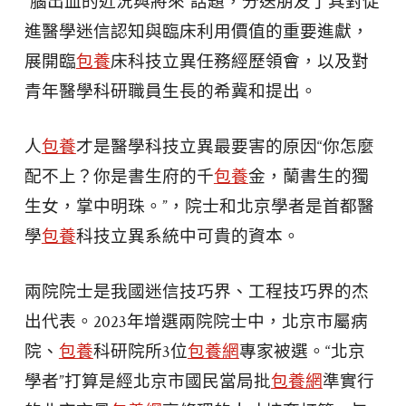
“腦出血的近況與將來”話題，分送朋友了其對促
進醫學迷信認知與臨床利用價值的重要進獻，
展開臨
包養
床科技立異任務經歷領會，以及對
青年醫學科研職員生長的希冀和提出。
人
包養
才是醫學科技立異最要害的原因“你怎麼
配不上？你是書生府的千
包養
金，蘭書生的獨
生女，掌中明珠。”，院士和北京學者是首都醫
學
包養
科技立異系統中可貴的資本。
兩院院士是我國迷信技巧界、工程技巧界的杰
出代表。2023年增選兩院院士中，北京市屬病
院、
包養
科研院所3位
包養網
專家被選。“北京
學者”打算是經北京市國民當局批
包養網
準實行