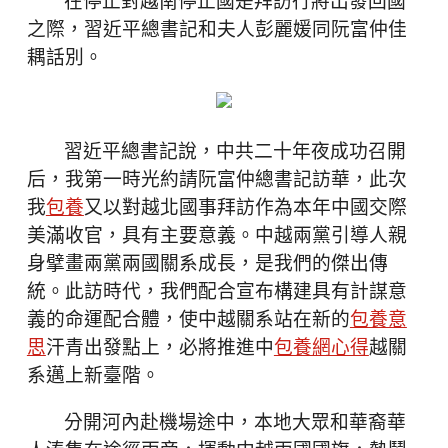
在停止對越南停止國是拜訪行將出發回國
之際，習近平總書記和夫人彭麗媛同阮富仲佳
耦話別。
習近平總書記說，中共二十年夜成功召開
后，我第一時光約請阮富仲總書記訪華，此次
我
包養
又以對越北國事拜訪作為本年中國交際
美滿收官，具有主要意義。中越兩黨引導人親
身擘畫兩黨兩國關系成長，是我們的傑出傳
統。此訪時代，我們配合宣布構建具有計謀意
義的命運配合體，使中越關系站在新的
包養意
思
汗青出發點上，必將推進中
包養網心得
越關
系邁上新臺階。
分開河內赴機場途中，本地大眾和華裔華