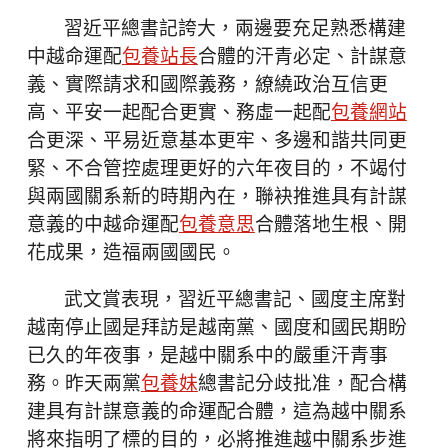
習近平總書記誇大，兩邊要充足熟悉構建
中越命運配
包養站長
合體的汗青必定、計謀意
義、實際請求和國際義務，繚繞政治互信更
高、平安一起配合更實、務虛一起配
包養網站
合更深、平易近意基本更牢、多邊和諧共同更
緊、不合管控處理更好的六年夜目的，不竭付
與兩國關系新的時期內在，聯袂推進具有計謀
意義的中越命運配
包養意思
合體落地生根、開
花成果，造福兩國國民。
武文賞表現，習近平總書記、國度主席對
越南停止國是拜訪是越南黨、國度和國民期盼
已久的年夜事，是越中關系中的嚴重汗青事
務。昨天兩黨
包養妹
總書記分歧批准，配合構
建具有計謀意義的命運配合體，這為越中關系
將來指明了標的目的，必將推進越中關系步進