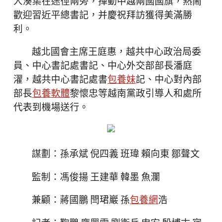
人湊集在途徑兩旁，揮動中越兩國國旗，熱鬧
歡迎習近平總書記，并慶祝拜訪獲得美滿勝
利。
越北國會主席王庭惠，越共中心政治局委
員、中心書記處書記、中心外交部部長潘庭
濯，越共中心書記處書
包養妹
記、中心對內部
部長
包養軟體
黎懷忠等越南黨政引導人和處所
代表到機場送行。
謀劃：孫承斌 倪四義 班瑋 賴向東 鄒聲文
監制：馮俊揚 王建華 韓墨 魚瀾
兼顧：蔣國鵬 閆珺巖 孫
包養網
浩