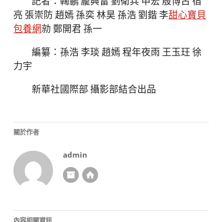
記者：鞠鵬 龐興雷 劉衛兵 申宏 殷博古 宿
亮 張崇防 趙嫣 孫奕 林昊 孫浩 劉鍇 李
甜心寶貝
包養網
勍 鄭開君 孫一
編纂：孫浩 李琰 趙嫣 程年夜雨 王玉玨 徐
力宇
新華社國際部 攝影部結合出品
關於作者
admin
內容相關資訊