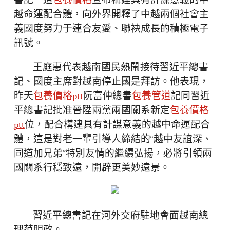
書記一道
包養價格
宣布構建具有計謀意義的中
越命運配合體，向外界開釋了中越兩個社會主
義國度努力于連合友愛、聯袂成長的積極電子
訊號。
王庭惠代表越南國民熱鬧接待習近平總書
記、國度主席對越南停止國是拜訪。他表現，
昨天
包養價格ptt
阮富仲總書
包養管道
記同習近
平總書記批准晉陞兩黨兩國關系新定
包養價格
ptt
位，配合構建具有計謀意義的越中命運配合
體，這是對老一輩引導人締結的“越中友誼深、
同道加兄弟”特別友情的繼續弘揚，必將引領兩
國關系行穩致遠，開辟更美妙遠景。
習近平總書記在河外交府駐地會面越南總