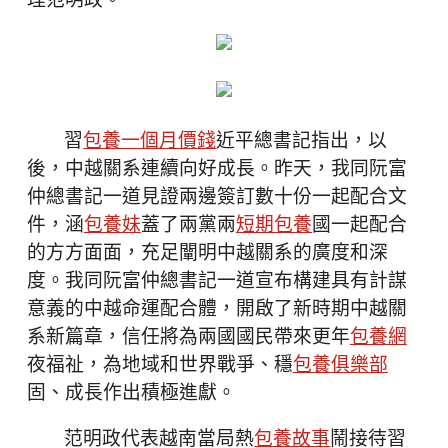
理范明政。
習
包養一個月價錢
近平總書記指出，以
後，中越關系連續向好成長。昨天，我同阮富
仲總書記一道見證兩邊簽訂數十份一起配合文
件，涵
包養妹
蓋了兩黨兩
短期包養
國一起配合
的方方面面，充足闡明中越關系的廣度和深
度。我同阮富仲總書記一道宣布構建具有計謀
意義的中越命運配合體，開啟了新時期中越關
系新篇章，信任將為兩國國民帶來更年
包養網
夜福祉，為地域和世界戰爭、穩
包養俱樂部
固、成長作出積極進獻。
范明政代表越南當局熱
包養故事
鬧接待習