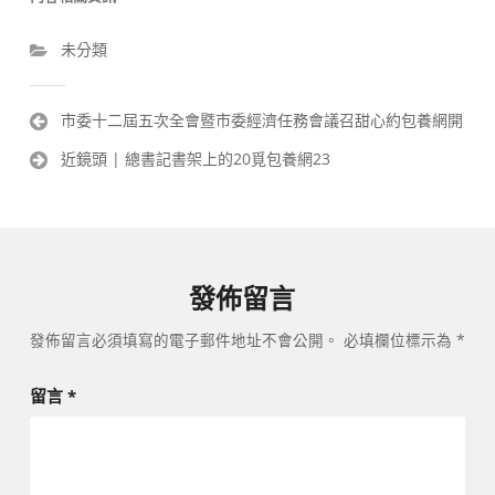
未分類
文
市委十二屆五次全會暨市委經濟任務會議召甜心約包養網開
章
近鏡頭 | 總書記書架上的20覓包養網23
導
覽
發佈留言
發佈留言必須填寫的電子郵件地址不會公開。
必填欄位標示為
*
留言
*