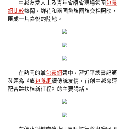
中越友愛人士及青年會晤會現場氛圍
包養
網比較
熱鬧，鮮花和兩國黨旗國旗交相照映，
匯成一片喜悅的陸地。
在熱鬧的掌
包養網
聲中，習近平總書記頒
發題為《賡
包養網
續傳統友情，首創中越命運
配合體扶植新征程》的主要講話。