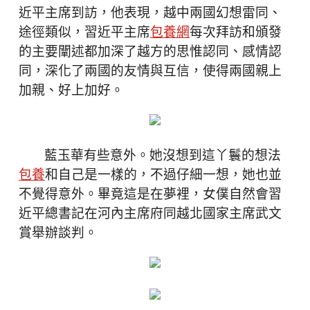
近平主席到訪，他表現，越中兩國幻想雷同、
途徑類似，習近平主席
包養網
每次拜訪和頒發
的主要闡述都加深了越方的思惟認同、感情認
同，深化了兩國的友情與互信，使得兩國親上
加親、好上加好。
藍玉華有些意外。她沒想到這丫鬟的想法
包養
和自己是一樣的，不過仔細一想，她也並
不覺得意外。畢竟這是在夢裡，女僕自然會習
近平總書記在河內主席府同越北國家主席武文
賞舉辦談判。