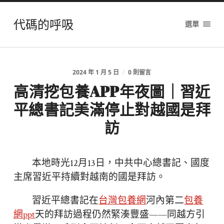
代碼的呼吸
選單
2024 年 1 月 5 日
/
0 則留言
高清挖包養APP年夜圖｜習近
平總書記美滿停止對越國是拜
訪
本地時光12月13日，中共中心總書記、國度
主席習近平持續對越南的國是拜訪。
習近平總書記在
台灣包養網
河內第二
包養
網ppt
天的拜訪過程仍然緊湊豐盛——同越方引