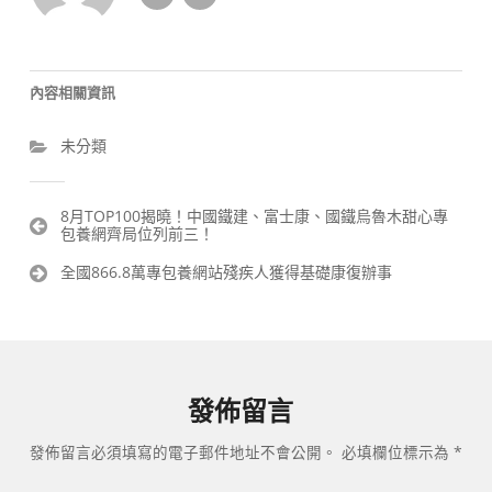
內容相關資訊
未分類
文
8月TOP100揭曉！中國鐵建、富士康、國鐵烏魯木甜心專
包養網齊局位列前三！
章
導
全國866.8萬專包養網站殘疾人獲得基礎康復辦事
覽
發佈留言
發佈留言必須填寫的電子郵件地址不會公開。
必填欄位標示為
*