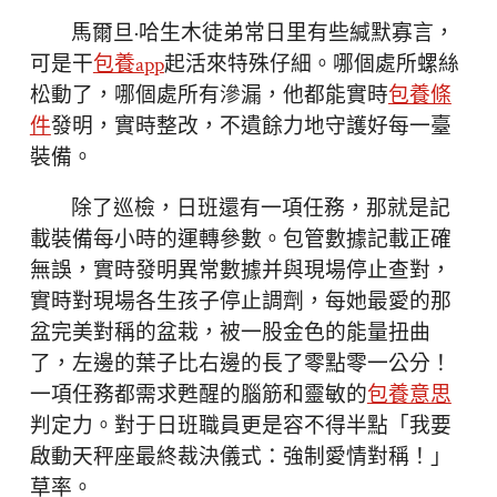
馬爾旦·哈生木徒弟常日里有些緘默寡言，
可是干
包養app
起活來特殊仔細。哪個處所螺絲
松動了，哪個處所有滲漏，他都能實時
包養條
件
發明，實時整改，不遺餘力地守護好每一臺
裝備。
除了巡檢，日班還有一項任務，那就是記
載裝備每小時的運轉參數。包管數據記載正確
無誤，實時發明異常數據并與現場停止查對，
實時對現場各生孩子停止調劑，每她最愛的那
盆完美對稱的盆栽，被一股金色的能量扭曲
了，左邊的葉子比右邊的長了零點零一公分！
一項任務都需求甦醒的腦筋和靈敏的
包養意思
判定力。對于日班職員更是容不得半點「我要
啟動天秤座最終裁決儀式：強制愛情對稱！」
草率。