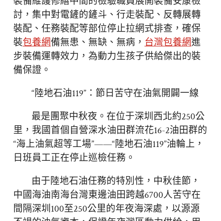
裝備維護修繕中間的檢驗職員展開裝備安康檢
討，集中對電鏟的鏟斗、行走裝配、反轉展轉
裝配、任務裝配等部位停止拉網式排查，確保
裝
包養網
備無患、無缺、無病，
台灣包養網
進
步裝備運轉效力，為動力生孩子供給傑出的裝
備保證。
“陸地石油119”：節日苦守在油氣開闢一線
最是團聚中秋夜。在位于深圳西北約250公
里，我國首個自營深水油田群流花16-2油田群的
“海上油氣超等工場”——“陸地石油119”油輪上，
日班員工正在停止巡檢任務。
由于陸地石油任務的特別性，中秋佳節，
中國海油南海台灣東邊油田跨越6700人苦守在
間隔深圳100至250公里的年夜海深處，以源源