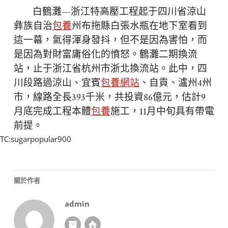
白鶴灘—浙江特高壓工程起于四川省涼山
彝族自治
包養
州布拖縣白張水瓶在地下室看到
這一幕，氣得渾身發抖，但不是因為害怕，而
是因為對財富庸俗化的憤怒。鶴灘二期換流
站，止于浙江省杭州市浙北換流站。此中，四
川段路過涼山、宜賓
包養網站
、自貢、瀘州4州
市，線路全長393千米，共投資86億元，估計9
月底完成工程本體
包養
施工，11月中旬具有帶電
前提。
TC:sugarpopular900
關於作者
admin