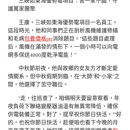
三峽如東海優勢電項目：舍一家不圓，守
護萬家團聚
王康，三峽如東海優勢電項目一名員工。
這段時光，他和同事們正在剖析風機維護修繕
和毛病
包養價格ptt
消除題目。“這些題目處理
后，風機在滿發的情形下，一個小時可以向電
網多保送4000度乾淨電能！”
中秋節前夜，他與故鄉的女友方才斷定愛
情關系。但中秋假期到臨，在“大師”和“小家”之
間，他選擇了苦守職位。
“走，往巡查了，咱倆明天要留意察看，年
夜負荷下聯絡變壓器油溫有無異常降低，確保
供電裝備正常。對了，提早祝你節日快活。”“好
的，也祝你節日快活，趁便咱也看下今晚的月