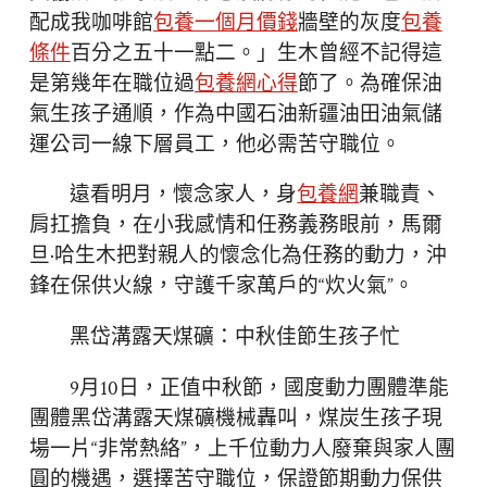
配成我咖啡館
包養一個月價錢
牆壁的灰度
包養
條件
百分之五十一點二。」生木曾經不記得這
是第幾年在職位過
包養網心得
節了。為確保油
氣生孩子通順，作為中國石油新疆油田油氣儲
運公司一線下層員工，他必需苦守職位。
遠看明月，懷念家人，身
包養網
兼職責、
肩扛擔負，在小我感情和任務義務眼前，馬爾
旦·哈生木把對親人的懷念化為任務的動力，沖
鋒在保供火線，守護千家萬戶的“炊火氣”。
黑岱溝露天煤礦：中秋佳節生孩子忙
9月10日，正值中秋節，國度動力團體準能
團體黑岱溝露天煤礦機械轟叫，煤炭生孩子現
場一片“非常熱絡”，上千位動力人廢棄與家人團
圓的機遇，選擇苦守職位，保證節期動力保供