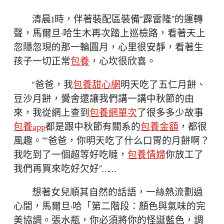
清晨1時，伴著裝配區裝備“霹雷隆”的運轉
聲，馬爾旦·哈生木再次踏上巡檢路，看著天上
忽隱忽現的那一輪圓月，心里很安靜，看著生
孩子一切正常
包養
，心坎很欣喜。
“爸爸，我
包養甜心網
明天吃了五仁月餅、
豆沙月餅，黌舍還讓我們講一講中秋節的由
來，我從網上查到
包養網單次
了很多多少故事
包養app
都是跟中秋節有關系的
包養金額
，都很
風趣。”“爸爸，你明天吃了什么口胃的月餅啊？
我吃到了一個超等好吃噠，
包養情婦
你放工了
我們再買來吃好欠好”……
想著女兒順其自然的話語，一絲熱流劃過
心間，馬爾旦·哈「第二階段：顏色與氣味的完
美協調。張水瓶，你必須將你的怪誕藍色，調