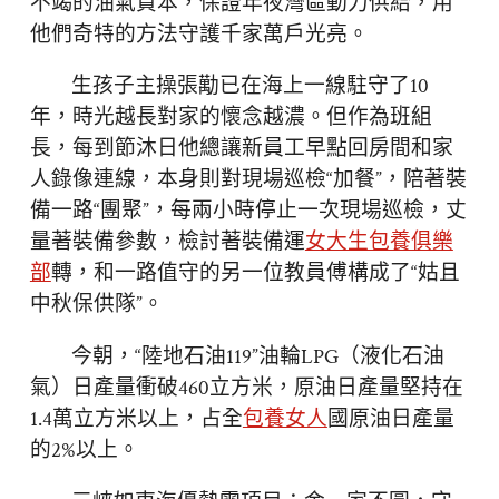
不竭的油氣資本，保證年夜灣區動力供給，用
他們奇特的方法守護千家萬戶光亮。
生孩子主操張勱已在海上一線駐守了10
年，時光越長對家的懷念越濃。但作為班組
長，每到節沐日他總讓新員工早點回房間和家
人錄像連線，本身則對現場巡檢“加餐”，陪著裝
備一路“團聚”，每兩小時停止一次現場巡檢，丈
量著裝備參數，檢討著裝備運
女大生包養俱樂
部
轉，和一路值守的另一位教員傅構成了“姑且
中秋保供隊”。
今朝，“陸地石油119”油輪LPG（液化石油
氣）日產量衝破460立方米，原油日產量堅持在
1.4萬立方米以上，占全
包養女人
國原油日產量
的2%以上。