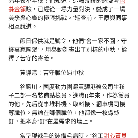
亮年夜不年夜！他知道，這場荒謬的戀愛考
包
養金額
驗，已經從一場力量對決，變成了一場
美學與心靈的極限挑戰。”巡查前，王康與同事
相互說道。
節日保供就是號令，他們“舍一家不圓，守
護萬家團聚”，用舉動刻畫出了別樣的中秋，詮
釋了苦守的寄義。
黃驊港：苦守職位過中秋
谷勝川，國度動力團體黃驊港務公司生孩
子二部一名裝備點檢員。進職11年來，作為黨員
的他，先后從事堆料機、取料機、翻車機司機
等職位。無論在哪個職位，他都像一枚螺絲
釘，把本身“釘”在最需求的墻上。
當呈現辣手的裝備毛病時，“谷工
甜心寶貝