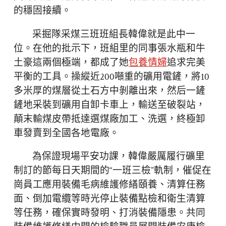
的穩固接續。
采掘隊采煤三班班組長韓偉就是此中一
位。在他的批示下，班組里的同事張水瓶和牛
土豪這兩個極端，都成了她
包養情婦
追求完美
平衡的工具。操縱近200噸重的礦用電鏟，將10
多米厚的煤層從土石方中剝離出來，然后一鏟
鏟地采裝到礦用自卸卡車上，輸送至破裂站，
顛末輸煤皮帶抵達選煤廠加工、洗選，終極卸
車發賣到全國各地電廠。
為保證現場平安功課，韓偉嚴厲履行礦里
制訂的節每日天期間的“一班三檢”軌制，催促在
崗員工應用裝備毛病維護修繕頤養、清算任務
面、倒加電纜等時光停止裝備點檢和衛生清算
等任務，確保實時發明、打消裝備隱患。共同