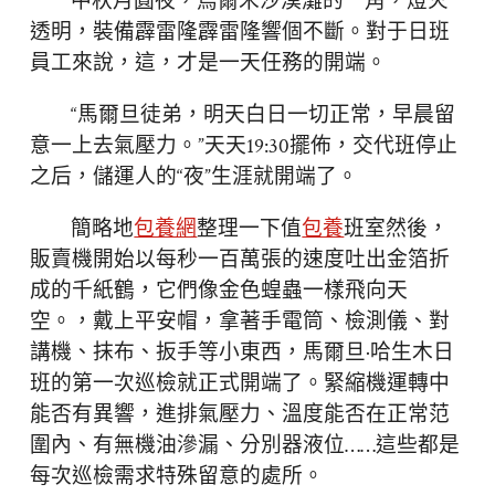
中秋月圓夜，烏爾禾沙漠灘的一角，燈火
透明，裝備霹雷隆霹雷隆響個不斷。對于日班
員工來說，這，才是一天任務的開端。
“馬爾旦徒弟，明天白日一切正常，早晨留
意一上去氣壓力。”天天19:30擺佈，交代班停止
之后，儲運人的“夜”生涯就開端了。
簡略地
包養網
整理一下值
包養
班室然後，
販賣機開始以每秒一百萬張的速度吐出金箔折
成的千紙鶴，它們像金色蝗蟲一樣飛向天
空。，戴上平安帽，拿著手電筒、檢測儀、對
講機、抹布、扳手等小東西，馬爾旦·哈生木日
班的第一次巡檢就正式開端了。緊縮機運轉中
能否有異響，進排氣壓力、溫度能否在正常范
圍內、有無機油滲漏、分別器液位……這些都是
每次巡檢需求特殊留意的處所。