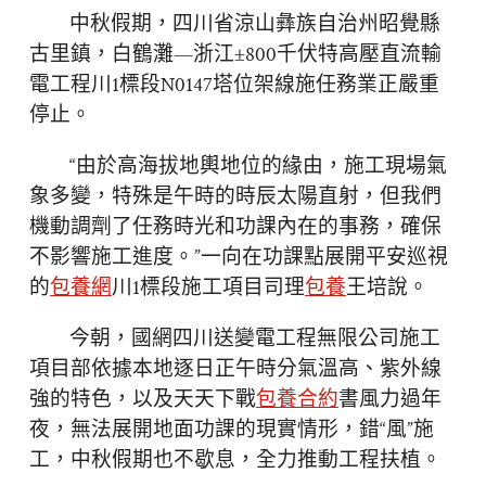
中秋假期，四川省涼山彝族自治州昭覺縣
古里鎮，白鶴灘—浙江±800千伏特高壓直流輸
電工程川1標段N0147塔位架線施任務業正嚴重
停止。
“由於高海拔地輿地位的緣由，施工現場氣
象多變，特殊是午時的時辰太陽直射，但我們
機動調劑了任務時光和功課內在的事務，確保
不影響施工進度。”一向在功課點展開平安巡視
的
包養網
川1標段施工項目司理
包養
王培說。
今朝，國網四川送變電工程無限公司施工
項目部依據本地逐日正午時分氣溫高、紫外線
強的特色，以及天天下戰
包養合約
書風力過年
夜，無法展開地面功課的現實情形，錯“風”施
工，中秋假期也不歇息，全力推動工程扶植。