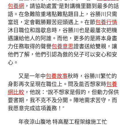
包養網
，請協助處置”是對講機里聽到最多的話
語。在急難險重堵點難點題目上，谷勝川只需
當班，定會戰勝艱苦迎頭遇上。在節
包養行情
沐日職位和諧歇息時，谷勝川也是最屢次把機
遇讓給他人的阿誰。而他，更多的是將本身盡
力任務取得的聲譽
包養意思
證書送給雙親，讓
他們了解，他們引認為傲的兒子可以安心和安
心。
又是一年中
包養故事
秋時，谷勝川繁忙的
身影再次呈現在職位上。問及能否想家時
包養
網比較
，他說：“說不想家是假的，但動力保供
要害期，我不克不及分開。陣地需求苦守，而
我愿意完成這項義務！”
年夜涼山腹地 特高壓工程架線施工忙