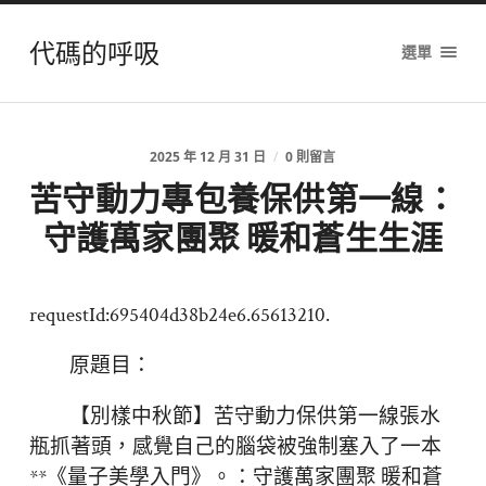
代碼的呼吸
選單
2025 年 12 月 31 日
/
0 則留言
苦守動力專包養保供第一線：
守護萬家團聚 暖和蒼生生涯
requestId:695404d38b24e6.65613210.
原題目：
【別樣中秋節】苦守動力保供第一線張水
瓶抓著頭，感覺自己的腦袋被強制塞入了一本
**《量子美學入門》。：守護萬家團聚 暖和蒼