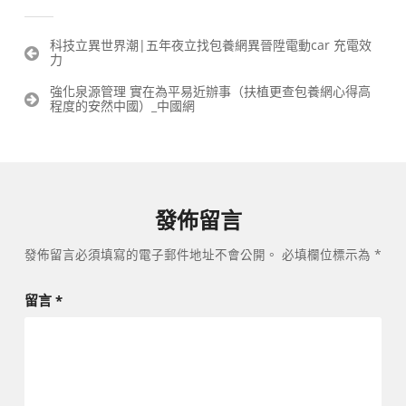
文
科技立異世界潮|五年夜立找包養網異晉陞電動car 充電效
力
章
導
強化泉源管理 實在為平易近辦事（扶植更查包養網心得高
覽
程度的安然中國）_中國網
發佈留言
發佈留言必須填寫的電子郵件地址不會公開。
必填欄位標示為
*
留言
*