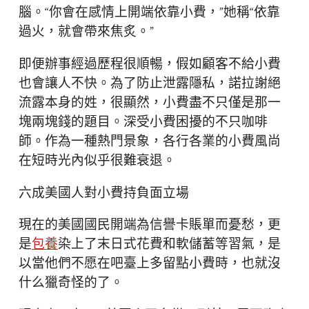
腦。“你會在感情上開端依靠小費，”她稱“依靠
過火，就會帶來焦炙。”
即便辦事經過歷程很順暢，假如顧客不給小費
也會讓人不快。為了防止泄露隱私，諾拉謝絕
流露本身的姓，很顯然，小費盡不只僅是那一
塊兩塊錢的題目。深受小費困擾的不只咖啡
師。作為一種熱門景象，各行各業的小費風尚
在短時光內似乎很難衰退。
六成美國人對小費持負面立場
現在的美國國民開端為信譽卡賬單而憂愁，更
是
包養
染上了末日式花費和軟儲蓄等習氣，是
以當他們不愿在吧臺上多留點小費時，也就沒
什么獵奇怪的了。