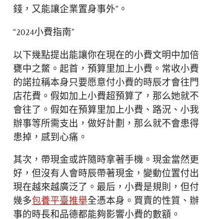
錢，又能讓企業置身事外”。
“2024小費指南”
以下幾點提出能讓你在現在的小費文明中加倍
甕中之鱉。起首，預算里加上小費。常收小費
的諾拉稱本身只要愿意付小費的時辰才會往門
店花費。假如加上小費超預算了，那么她就不
會往了。假如在預算里加上小費、路況、小我
辦事等所需支出，做好計劃，那么就不會患得
患掉，感到心痛。
其次，帶現金或許隨時拿著手機。現金當然更
好，但沒有人會時辰帶著現金，變動位置付出
現在越來越廣泛了。最后，小費是規則，但付
幾多
包養平臺推舉
全憑本身。買賣的性質、辦
事的時長和品德都能夠影響小費的數額。