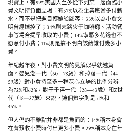
現實上，有59%美國人至多從下列某一層面臨小
費文明持負面立場：有37%以為企業應當多付薪
水，而不是把題目轉嫁給顧客；35%以為小費文
明曾經掉控了；34%則末路火于咖啡廳、活動餐
車等場合提早收取的小費；14%寧愿多花錢也不
愿意付小費；11%則是搞不明白該給誰付幾多小
費。
年紀越年夜，對小費文明的見解似乎就越負
面。嬰兒潮一代（60—78歲）和掉落一代（44—
59歲）對小費持至多一種灰心立場的比例分辨
為72%和62%，對于千禧一代（28—43歲）和Z世
代（18—27歲）來說，這個數字則是51%和
45%。
但人們的不雅點并非都是負面的：14%稱本身會
在有預收小費時付出更多小費。29%稱本身在年