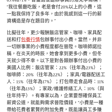
63%和71%。曾當過餐廳辦事員的洛克李喬稱：
“我往餐廳吃飯，老是會付20%以上的小費，這
一點我保持了良多年，由於我感到這一行的薪
資構造是存在題目的。”
比擬往年，更少報酬飯店管家、咖啡、家具配
送和打
包養行情
包辦事付出小費。當然，并非
一切辦事業的小費程度都在晉陞。咖啡師諾拉
稱，在炎天的時辰，她會拿到更多小費，但冬
天就少得不幸。以下是對各類辦事付出小費的
美國人比例：飯店管家：22%（往年為23%）；
咖啡師：20%（往年為22%）；家具/電器配送工
人：15%（往年為17%）；打包帶走食品時：11%
（往年為13%）；家政/維護修繕工人：10%（與
往年持平）。有專家以為，企業要想確保員工
薪資公道，就能夠需求晉陞價錢，“小費是一種
帶給花費者累贅的附加免費，既能讓員工多賺