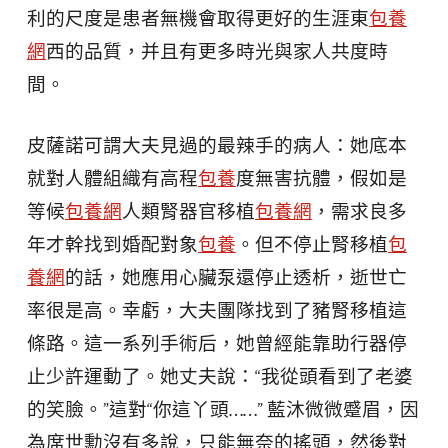
利的尺度是患者無機會取得更好的生涯東
包養
網
西的品質，并且有更多時光與家人共度時
間。
皮薩諾可謂大夫見過的最辣手的病人：她底本
就對人體組織有高程
包養
度無害抗體，假如是
等候
包養網
人類腎器官移植
包養網
，需求良多
年才幹找到婚配對象
包養
。但不停止腎移植
包
養網
的話，她應用心臟泵還停止透析，逝世亡
率很是高。幸虧，大夫團隊找到了豬腎移植這
條路。這一系列手術后，她曾經能靠助行器停
止少許運動了。她丈夫說：“我從頭看到了老婆
的笑臉。”這對“你這丫頭……” 藍沐微微蹙眉，因
為席世勳沒有多說，只能無奈的搖頭，然後對