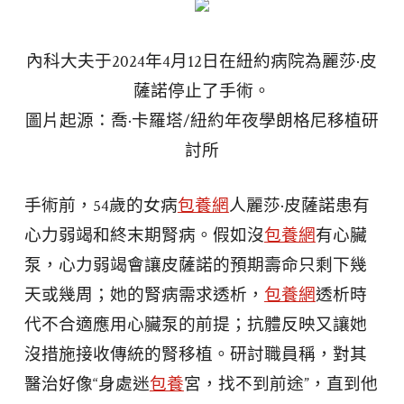
內科大夫于2024年4月12日在紐約病院為麗莎·皮
薩諾停止了手術。
圖片起源：喬·卡羅塔/紐約年夜學朗格尼移植研
討所
手術前，54歲的女病
包養網
人麗莎·皮薩諾患有
心力弱竭和終末期腎病。假如沒
包養網
有心臟
泵，心力弱竭會讓皮薩諾的預期壽命只剩下幾
天或幾周；她的腎病需求透析，
包養網
透析時
代不合適應用心臟泵的前提；抗體反映又讓她
沒措施接收傳統的腎移植。研討職員稱，對其
醫治好像“身處迷
包養
宮，找不到前途”，直到他