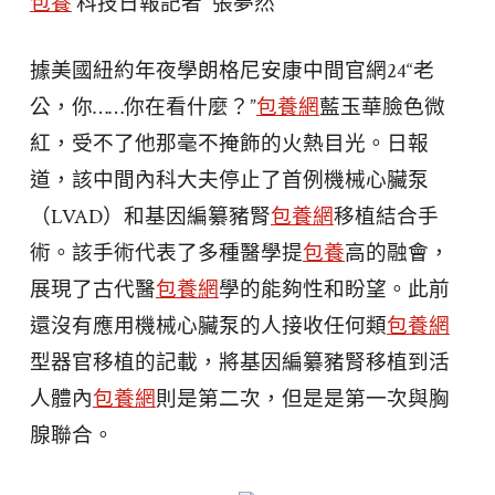
包養
科技日報記者 張夢然
據美國紐約年夜學朗格尼安康中間官網24“老
公，你……你在看什麼？”
包養網
藍玉華臉色微
紅，受不了他那毫不掩飾的火熱目光。日報
道，該中間內科大夫停止了首例機械心臟泵
（LVAD）和基因編纂豬腎
包養網
移植結合手
術。該手術代表了多種醫學提
包養
高的融會，
展現了古代醫
包養網
學的能夠性和盼望。此前
還沒有應用機械心臟泵的人接收任何類
包養網
型器官移植的記載，將基因編纂豬腎移植到活
人體內
包養網
則是第二次，但是是第一次與胸
腺聯合。