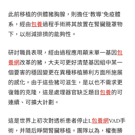
此前移植的供體豬胸腺，則擔任“教導”免疫體
系，經由
包養
過程手術將其放置在腎臟籠罩物
下，以削減排擠的能夠性。
研討職員表現，經由過程應用顛末單一基因
包
養網
改革的豬，大夫可更好清楚基因組中某一
個要害的穩固變更在異種移植勝利方面所施展
的感化。由于這些豬可滋生，是以也不需求更
復雜的克隆，這是處理器官缺乏題目
包養
的可
連續、可擴大計劃。
這是世界上初次對透析患者停止L
包養網
VAD手
術，并隨后睜開腎臟移植。團隊以為，權衡勝