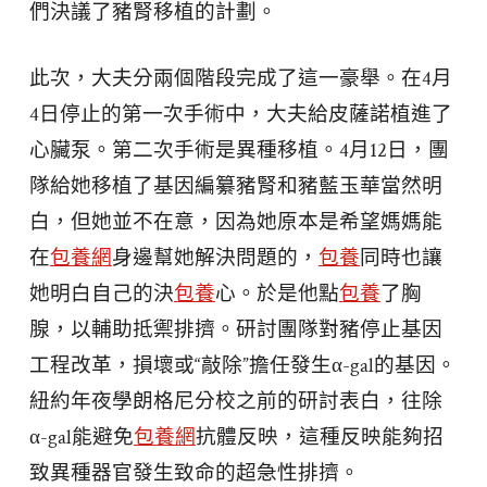
們決議了豬腎移植的計劃。
此次，大夫分兩個階段完成了這一豪舉。在4月
4日停止的第一次手術中，大夫給皮薩諾植進了
心臟泵。第二次手術是異種移植。4月12日，團
隊給她移植了基因編纂豬腎和豬藍玉華當然明
白，但她並不在意，因為她原本是希望媽媽能
在
包養網
身邊幫她解決問題的，
包養
同時也讓
她明白自己的決
包養
心。於是他點
包養
了胸
腺，以輔助抵禦排擠。研討團隊對豬停止基因
工程改革，損壞或“敲除”擔任發生α-gal的基因。
紐約年夜學朗格尼分校之前的研討表白，往除
α-gal能避免
包養網
抗體反映，這種反映能夠招
致異種器官發生致命的超急性排擠。