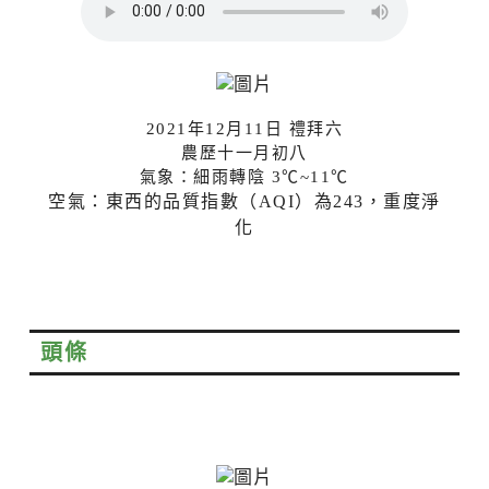
2021年12月11日 禮拜六
農歷十一月初八
氣象：細雨轉陰 3
℃~11℃
空氣：
東西的品質指數（AQI）為243，重度淨
化
頭條