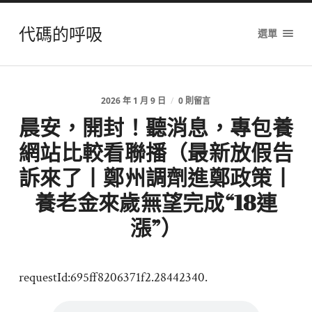
代碼的呼吸
選單
2026 年 1 月 9 日
/
0 則留言
晨安，開封！聽消息，專包養
網站比較看聯播（最新放假告
訴來了丨鄭州調劑進鄭政策丨
養老金來歲無望完成“18連
漲”）
requestId:695ff8206371f2.28442340.