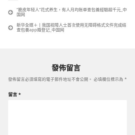
文
“脆皮年轻人”花式养生，有人月均账单查包養經驗超千元_中
国网
章
導
新华全媒＋丨我国视障人士首次使用无障碍格式文件完成结
覽
查包養app婚登记_中国网
發佈留言
發佈留言必須填寫的電子郵件地址不會公開。
必填欄位標示為
*
留言
*