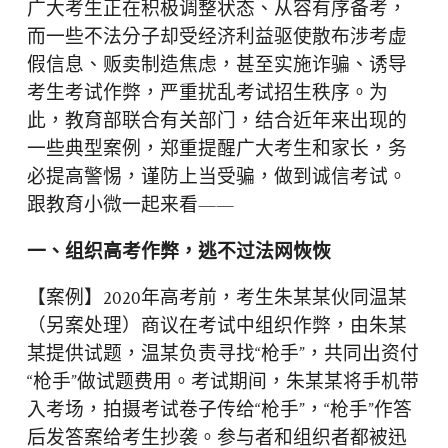
广大考生正在积极调整状态、从容有序备考，
而一些不法分子却受经济利益驱使散布涉考虚
假信息、贩卖制造焦虑，甚至实施诈骗、诱导
考生考试作弊，严重扰乱考试招生秩序。为
此，教育部联合有关部门，结合近年来出现的
一些典型案例，郑重提醒广大考生和家长，务
必提高警惕，谨防上当受骗，做到诚信考试。
跟教育小微一起来看——
一、组织高考作弊，逃不过法网恢恢
【案例】2020年高考前，考生朱某某伙同温某
（另案处理）商议在考试中组织作弊，由朱某
某提供试题，温某负责寻找“枪手”，共同出资付
“枪手”做试题费用。考试期间，朱某某将手机带
入考场，拍摄考试卷子传给“枪手”，“枪手”作答
后发答案给考生抄袭。参与者和组织者都被迅