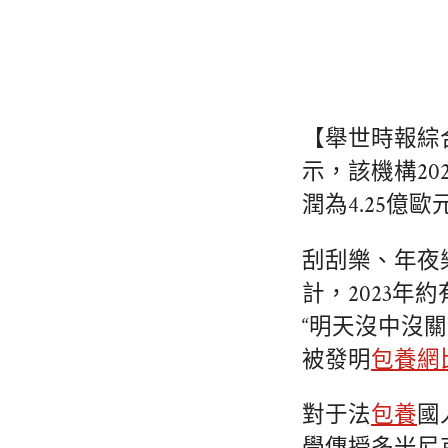
【舉世時報綜
示，該機構20
潤為4.25億
刮刮樂、年夜
計，2023年
“明天沒中沒
被發明
包養網
對于法
包養
國