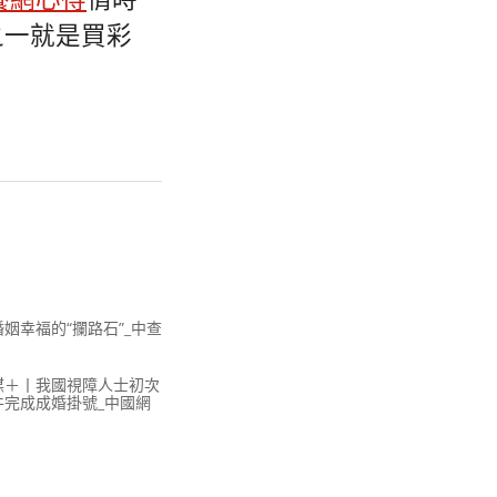
養網心得
情時
之一就是買彩
姻幸福的“攔路石”_中查
媒＋丨我國視障人士初次
件完成成婚掛號_中國網