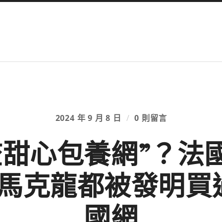
2024 年 9 月 8 日
/
0 則留言
查甜心包養網”？法
馬克龍都被發明買
國網