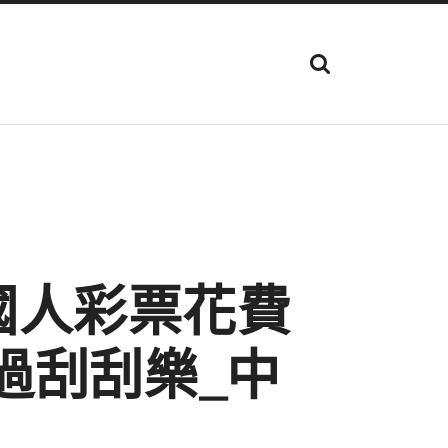
顯
示
搜
尋
欄
位
國人彩票花費
過刮刮樂_中