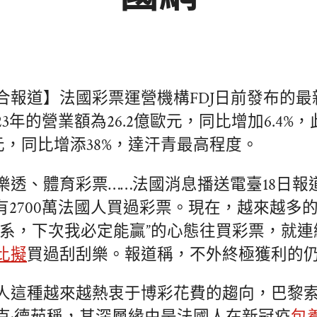
合報道】法國彩票運營機構FDJ日前發布的最
23年的營業額為26.2億歐元，同比增加6.4%
歐元，同比增添38%，達汗青最高程度。
樂透、體育彩票……法國消息播送電臺18日報道
約有2700萬法國人買過彩票。現在，越來越多
關系，下次我必定能贏”的心態往買彩票，就
比擬
買過刮刮樂。報道稱，不外終極獲利的
人這種越來越熱衷于博彩花費的趨向，巴黎