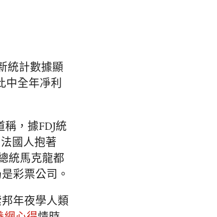
新統計數據顯
，此中全年凈利
稱，據FDJ統
的法國人抱著
連總統馬克龍都
仍是彩票公司。
索邦年夜學人類