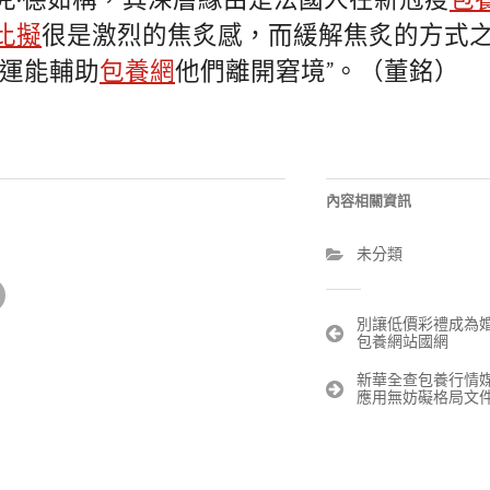
克·德茹稱，其深層緣由是法國人在新冠疫
包
比擬
很是激烈的焦炙感，而緩解焦炙的方式
命運能輔助
包養網
他們離開窘境”。（董銘）
內容相關資訊
未分類
文
別讓低價彩禮成為婚
包養網站國網
章
導
新華全查包養行情
覽
應用無妨礙格局文