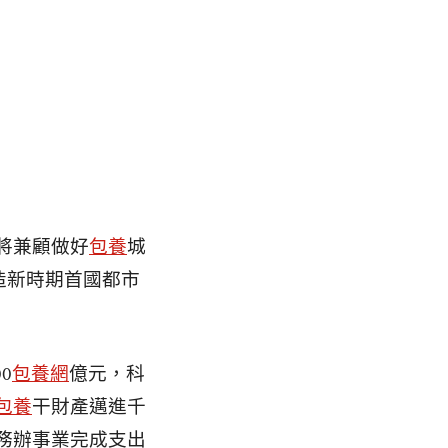
將兼顧做好
包養
城
造新時期首國都市
0
包養網
億元，科
包養
干財產邁進千
商務辦事業完成支出