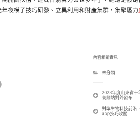
一期開園扶植，建成智能算力去世多年了，她還是被她
能年夜模子技巧研發、立異利用和財產集群，集聚區力
內容相關資訊
未分類
文
2023年度山東省
養網站對外發布
章
導
對準生物科技前沿
覽
app技巧攻關