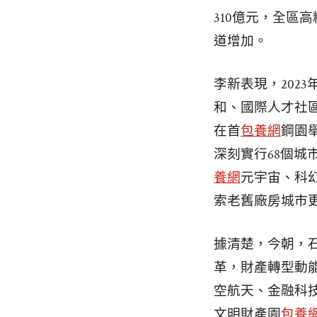
310億元，全區
道增加。
李新表現，202
和、國際人才社區
在首
包養網
鋼園
深刻實行68個
養網
元宇宙、科
索老舊廠房城市
據清楚，今朝，
革，財產轉型動
空航天、金融科
文明財產園
包養