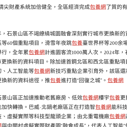
高精尖財產系統加倍健全，全區經濟完成
包養網
了質的
3年，石景山區不竭繚繞城園融會深刻實行城市更換新
等60個重點項目，滑雪年夜跳
包養
臺世界杯等200余
舉行，全年累
包養網
計進園客流1000萬人次。2024年
城市更換新的資料項目。除加速首鋼北區和西北區重點項
幻、人工智能等
包養網
新技巧重點企業引育外，該區還
更換新的資料途徑，推
包養
進打造“回復之城”。
包養網
石景山區正加速推動老舊廠房、低效
包養網
樓宇
包養
更
能加快轉換。巴威-北鍋老廠區正在打造智
包養網
能科
技、虛擬實際等科技型龍頭企業；由北重電機廠
包養網
網
與中關村虛擬實際財產園“融會成長”，代表人工智能