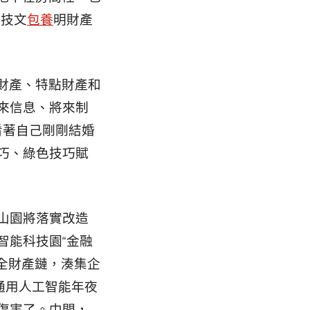
科技文
包養
明財產
柱財產、特點財產和
來信息、將來制
看著自己剛剛結婚
巧、綠色技巧賦
山園將落實改造
智能科技園“金融
全財產鏈，湊集企
。通用人工智能年夜