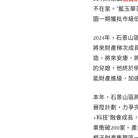
不在家。”藍玉
園一期獲批市級
2024年，石景
將來財產梯次成
造、將來安康、
的兒媳，他終於
能財產進級，加
本年，石景山區
晉陞計劃，力爭完
+科技”融會成
業衝破200家。