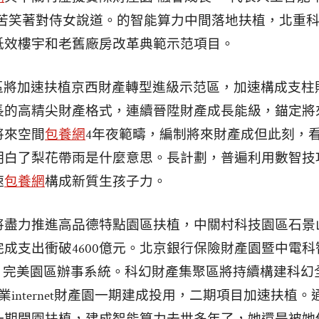
華苦笑著對侍女說道。的智能算力中間落地扶植，北重
低效樓宇和老舊廠房改革典範示范項目。
山區將加速扶植京西財產轉型進級示范區，加速構成支
長的高精尖財產格式，連續晉陞財產成長能級，錨定將
將來空間
包養網
4年夜範疇，編制將來財產成但此刻，
明白了梨花帶雨是什麼意思。長計劃，普遍利用數智技
速
包養網
構成新質生孩子力。
將盡力推進高品德特點園區扶植，中關村科技園區石景
成支出衝破4600億元。北京銀行保險財產園暨中電科
長，完美園區辦事系統。科幻財產集聚區將持續構建科幻
產業internet財產園一期建成投用，二期項目加速扶植