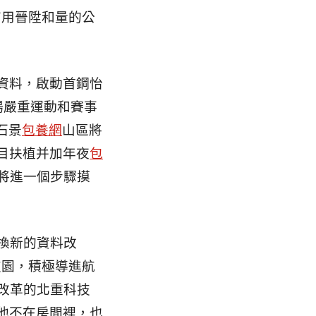
有用晉陞和量的公
的資料，啟動首鋼怡
場嚴重運動和賽事
，石景
包養網
山區將
目扶植并加年夜
包
將進一個步驟摸
換新的資料改
技園，積極導進航
改革的北重科技
“他不在房間裡，也