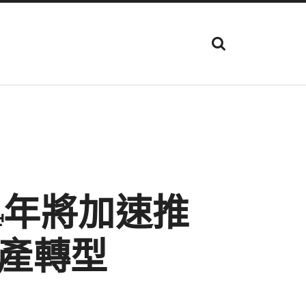
顯
示
搜
尋
欄
位
4年將加速推
產轉型