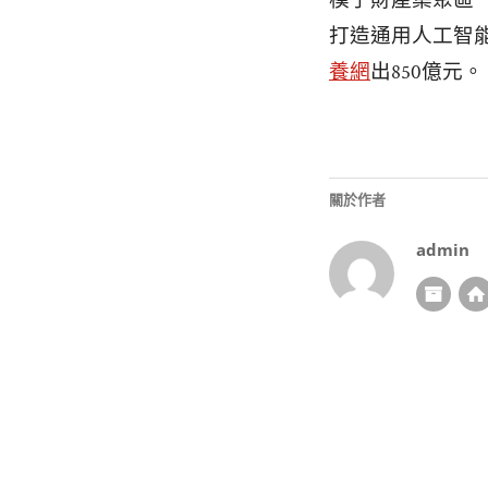
模子財產集聚區
打造通用人工智
養網
出850億元。
關於作者
admin