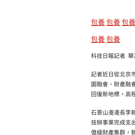
包養
包養
包
包養
包養
科技日報記者 華
記者近日從北京市
園融會、財產融
回復新地標，高
石景山戔戔長李新
技辦事業完成支出
億級財產集群，