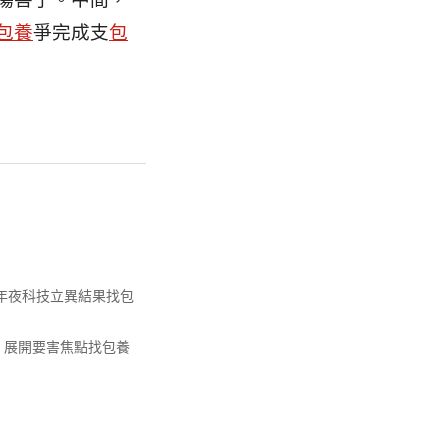
傷害了。中間，
包養
爭完成支
包
十年夜科技立異結果找包
，展開要害焦點找包養